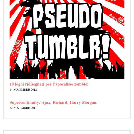
10 loghi ridisegnati per l’apocalisse zombie!
14 NOVEMBRE 2012
Supercontinuity: Ajax, Richard, Harry Morgan.
22 NOVEMBRE 2011