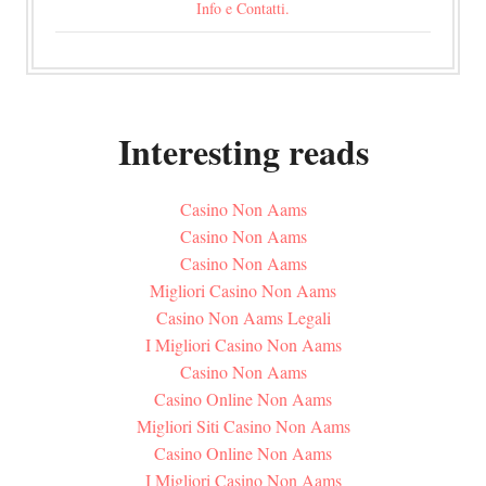
Info e Contatti.
Interesting reads
Casino Non Aams
Casino Non Aams
Casino Non Aams
Migliori Casino Non Aams
Casino Non Aams Legali
I Migliori Casino Non Aams
Casino Non Aams
Casino Online Non Aams
Migliori Siti Casino Non Aams
Casino Online Non Aams
I Migliori Casino Non Aams