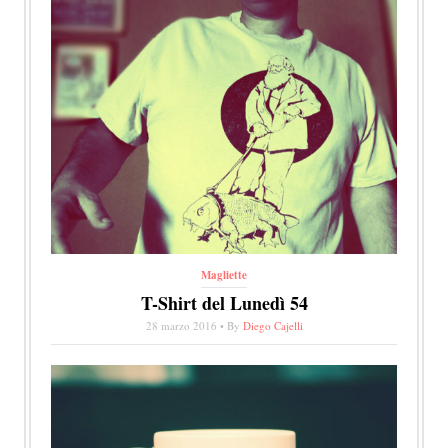
Magliette
T-Shirt del Lunedì 54
28 marzo 2016 • By
Diego Cajelli