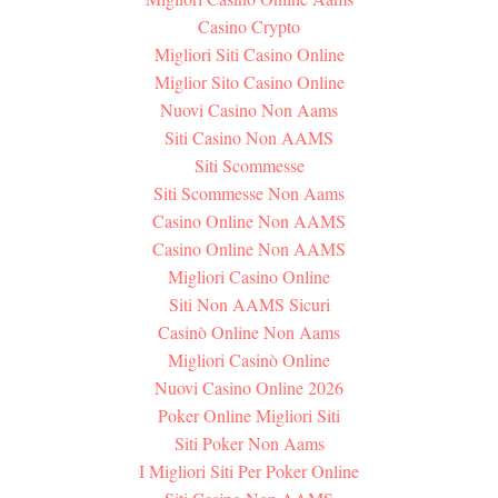
Casino Crypto
Migliori Siti Casino Online
Miglior Sito Casino Online
Nuovi Casino Non Aams
Siti Casino Non AAMS
Siti Scommesse
Siti Scommesse Non Aams
Casino Online Non AAMS
Casino Online Non AAMS
Migliori Casino Online
Siti Non AAMS Sicuri
Casinò Online Non Aams
Migliori Casinò Online
Nuovi Casino Online 2026
Poker Online Migliori Siti
Siti Poker Non Aams
I Migliori Siti Per Poker Online