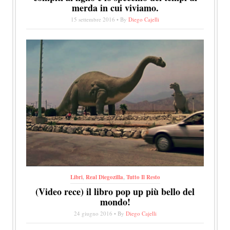
merda in cui viviamo.
15 settembre 2016 • By
Diego Cajelli
Libri
,
Real Diegozilla
,
Tutto Il Resto
(Video rece) il libro pop up più bello del
mondo!
24 giugno 2016 • By
Diego Cajelli