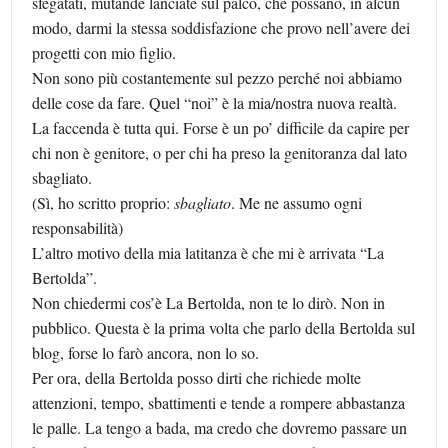
sfegatati, mutande lanciate sul palco, che possano, in alcun
modo, darmi la stessa soddisfazione che provo nell’avere dei
progetti con mio figlio.
Non sono più costantemente sul pezzo perché noi abbiamo
delle cose da fare. Quel “noi” è la mia/nostra nuova realtà.
La faccenda è tutta qui. Forse è un po’ difficile da capire per
chi non è genitore, o per chi ha preso la genitoranza dal lato
sbagliato.
(Sì, ho scritto proprio:
sbagliato
. Me ne assumo ogni
responsabilità)
L’altro motivo della mia latitanza è che mi è arrivata “La
Bertolda”.
Non chiedermi cos’è La Bertolda, non te lo dirò. Non in
pubblico. Questa è la prima volta che parlo della Bertolda sul
blog, forse lo farò ancora, non lo so.
Per ora, della Bertolda posso dirti che richiede molte
attenzioni, tempo, sbattimenti e tende a rompere abbastanza
le palle. La tengo a bada, ma credo che dovremo passare un