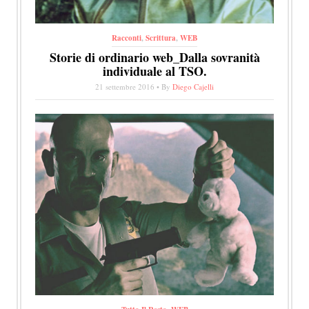
Racconti
,
Scrittura
,
WEB
Storie di ordinario web_Dalla sovranità
individuale al TSO.
21 settembre 2016 • By
Diego Cajelli