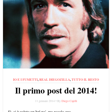
IO E I FUMETTI
,
REAL DIEGOZILLA
,
TUTTO IL RESTO
Il primo post del 2014!
11 gennaio 2014 • By
Diego Cajelli
Sì, ci è voluto un bel po’, ma eccolo qua.