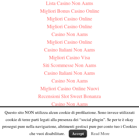
Lista Casino Non Aams
Migliori Bonus Casino Online
Migliori Casino Online
Migliori Casino Online
Casino Non Aams
Migliori Casino Online
Casino Italiani Non Aams
Migliori Casino Visa
Siti Scommesse Non Aams
Casino Italiani Non Aams
Casino Non Aams
Migliori Casino Online Nuovi
Recensioni Slot Sweet Bonanza
Casino Non Aams
Crypto Casino Online 2026
Questo sito NON utilizza alcun cookie di profilazione. Sono invece utilizzati
Casino Online Migliori
cookie di terze parti legati alla presenza dei “social plugin”. Se per te è okay
prosegui pure nella navigazione, altrimenti gestisci pure per conto tuo i Cookies
Bonus Casino Senza Invio Documenti
Accept
che vuoi disabilitare.
Read More
Siti Scommesse Non Aams