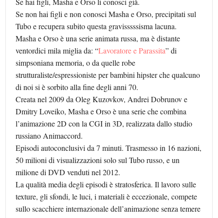
Se hai figli, Masha e Orso li conosci già.
Se non hai figli e non conosci Masha e Orso, precipitati sul
Tubo e recupera subito questa gravisssssisma lacuna.
Masha e Orso è una serie animata russa, ma è distante
ventordici mila miglia da: “
Lavoratore e Parassita
” di
simpsoniana memoria, o da quelle robe
strutturaliste/espressioniste per bambini hipster che qualcuno
di noi si è sorbito alla fine degli anni 70.
Creata nel 2009 da Oleg Kuzovkov, Andrei Dobrunov e
Dmitry Loveiko, Masha e Orso è una serie che combina
l’animazione 2D con la CGI in 3D, realizzata dallo studio
russiano Animaccord.
Episodi autoconclusivi da 7 minuti. Trasmesso in 16 nazioni,
50 milioni di visualizzazioni solo sul Tubo russo, e un
milione di DVD venduti nel 2012.
La qualità media degli episodi è stratosferica. Il lavoro sulle
texture, gli sfondi, le luci, i materiali è eccezionale, compete
sullo scacchiere internazionale dell’animazione senza temere