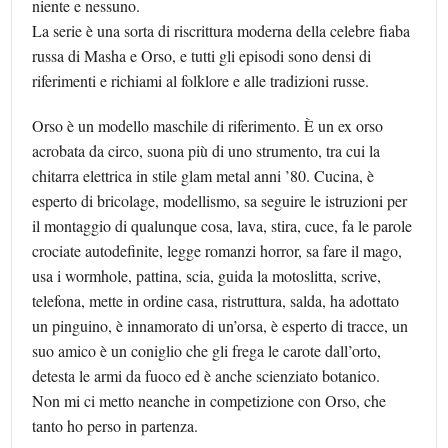
niente e nessuno.
La serie è una sorta di riscrittura moderna della celebre fiaba
russa di Masha e Orso, e tutti gli episodi sono densi di
riferimenti e richiami al folklore e alle tradizioni russe.
Orso è un modello maschile di riferimento. È un ex orso
acrobata da circo, suona più di uno strumento, tra cui la
chitarra elettrica in stile glam metal anni ’80. Cucina, è
esperto di bricolage, modellismo, sa seguire le istruzioni per
il montaggio di qualunque cosa, lava, stira, cuce, fa le parole
crociate autodefinite, legge romanzi horror, sa fare il mago,
usa i wormhole, pattina, scia, guida la motoslitta, scrive,
telefona, mette in ordine casa, ristruttura, salda, ha adottato
un pinguino, è innamorato di un’orsa, è esperto di tracce, un
suo amico è un coniglio che gli frega le carote dall’orto,
detesta le armi da fuoco ed è anche scienziato botanico.
Non mi ci metto neanche in competizione con Orso, che
tanto ho perso in partenza.