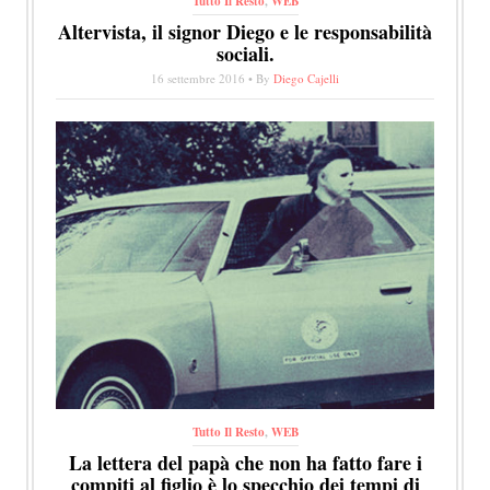
Tutto Il Resto
,
WEB
Altervista, il signor Diego e le responsabilità
sociali.
16 settembre 2016 • By
Diego Cajelli
Tutto Il Resto
,
WEB
La lettera del papà che non ha fatto fare i
compiti al figlio è lo specchio dei tempi di