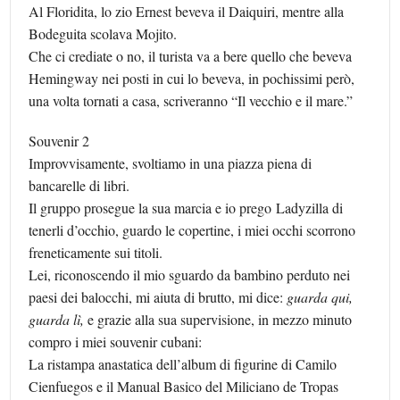
Al Floridita, lo zio Ernest beveva il Daiquiri, mentre alla
Bodeguita scolava Mojito.
Che ci crediate o no, il turista va a bere quello che beveva
Hemingway nei posti in cui lo beveva, in pochissimi però,
una volta tornati a casa, scriveranno “Il vecchio e il mare.”
Souvenir 2
Improvvisamente, svoltiamo in una piazza piena di
bancarelle di libri.
Il gruppo prosegue la sua marcia e io prego Ladyzilla di
tenerli d’occhio, guardo le copertine, i miei occhi scorrono
freneticamente sui titoli.
Lei, riconoscendo il mio sguardo da bambino perduto nei
paesi dei balocchi, mi aiuta di brutto, mi dice:
guarda qui,
guarda lì,
e grazie alla sua supervisione, in mezzo minuto
compro i miei souvenir cubani:
La ristampa anastatica dell’album di figurine di Camilo
Cienfuegos e il Manual Basico del Miliciano de Tropas