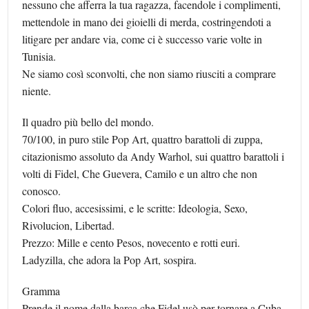
nessuno che afferra la tua ragazza, facendole i complimenti,
mettendole in mano dei gioielli di merda, costringendoti a
litigare per andare via, come ci è successo varie volte in
Tunisia.
Ne siamo così sconvolti, che non siamo riusciti a comprare
niente.
Il quadro più bello del mondo.
70/100, in puro stile Pop Art, quattro barattoli di zuppa,
citazionismo assoluto da Andy Warhol, sui quattro barattoli i
volti di Fidel, Che Guevera, Camilo e un altro che non
conosco.
Colori fluo, accesissimi, e le scritte: Ideologia, Sexo,
Rivolucion, Libertad.
Prezzo: Mille e cento Pesos, novecento e rotti euri.
Ladyzilla, che adora la Pop Art, sospira.
Gramma
Prende il nome dalla barca che Fidel usò per tornare a Cuba