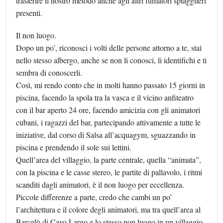
trasferire il nostro metodo anche agli altri fumatori spiaggiferi
presenti.
Il non luogo.
Dopo un po’, riconosci i volti delle persone attorno a te, stai
nello stesso albergo, anche se non li conosci, li identifichi e ti
sembra di conoscerli.
Così, mi rendo conto che in molti hanno passato 15 giorni in
piscina, facendo la spola tra la vasca e il vicino anfiteatro
con il bar aperto 24 ore, facendo amicizia con gli animatori
cubani, i ragazzi del bar, partecipando attivamente a tutte le
iniziative, dal corso di Salsa all’acquagym, sguazzando in
piscina e prendendo il sole sui lettini.
Quell’area del villaggio, la parte centrale, quella “animata”,
con la piscina e le casse stereo, le partite di pallavolo, i ritmi
scanditi dagli animatori, è il non luogo per eccellenza.
Piccole differenze a parte, credo che cambi un po’
l’architettura e il colore degli animatori, ma tra quell’area al
Barcelò di Cayo Largo e lo stesso non luogo in un villaggio