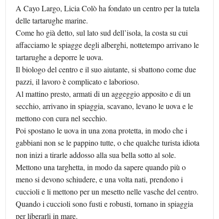
A Cayo Largo, Licia Colò ha fondato un centro per la tutela
delle tartarughe marine.
Come ho già detto, sul lato sud dell’isola, la costa su cui
affacciamo le spiagge degli alberghi, nottetempo arrivano le
tartarughe a deporre le uova.
Il biologo del centro e il suo aiutante, si sbattono come due
pazzi, il lavoro è complicato e laborioso.
Al mattino presto, armati di un aggeggio apposito e di un
secchio, arrivano in spiaggia, scavano, levano le uova e le
mettono con cura nel secchio.
Poi spostano le uova in una zona protetta, in modo che i
gabbiani non se le pappino tutte, o che qualche turista idiota
non inizi a tirarle addosso alla sua bella sotto al sole.
Mettono una targhetta, in modo da sapere quando più o
meno si devono schiudere, e una volta nati, prendono i
cuccioli e li mettono per un mesetto nelle vasche del centro.
Quando i cuccioli sono fusti e robusti, tornano in spiaggia
per liberarli in mare.