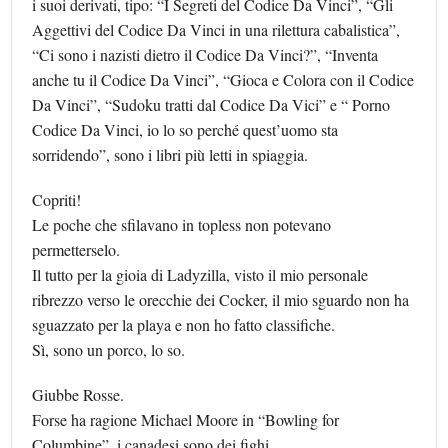
i suoi derivati, tipo: “I Segreti del Codice Da Vinci”, “Gli
Aggettivi del Codice Da Vinci in una rilettura cabalistica”,
“Ci sono i nazisti dietro il Codice Da Vinci?”, “Inventa
anche tu il Codice Da Vinci”, “Gioca e Colora con il Codice
Da Vinci”, “Sudoku tratti dal Codice Da Vici” e “ Porno
Codice Da Vinci, io lo so perché quest’uomo sta
sorridendo”, sono i libri più letti in spiaggia.
Copriti!
Le poche che sfilavano in topless non potevano
permetterselo.
Il tutto per la gioia di Ladyzilla, visto il mio personale
ribrezzo verso le orecchie dei Cocker, il mio sguardo non ha
sguazzato per la playa e non ho fatto classifiche.
Sì, sono un porco, lo so.
Giubbe Rosse.
Forse ha ragione Michael Moore in “Bowling for
Columbine”, i canadesi sono dei fighi.