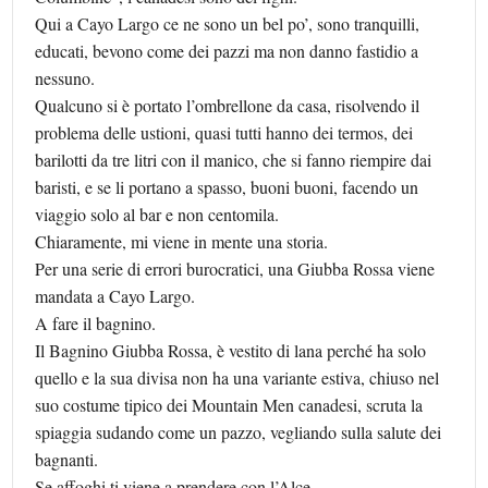
Qui a Cayo Largo ce ne sono un bel po’, sono tranquilli,
educati, bevono come dei pazzi ma non danno fastidio a
nessuno.
Qualcuno si è portato l’ombrellone da casa, risolvendo il
problema delle ustioni, quasi tutti hanno dei termos, dei
barilotti da tre litri con il manico, che si fanno riempire dai
baristi, e se li portano a spasso, buoni buoni, facendo un
viaggio solo al bar e non centomila.
Chiaramente, mi viene in mente una storia.
Per una serie di errori burocratici, una Giubba Rossa viene
mandata a Cayo Largo.
A fare il bagnino.
Il Bagnino Giubba Rossa, è vestito di lana perché ha solo
quello e la sua divisa non ha una variante estiva, chiuso nel
suo costume tipico dei Mountain Men canadesi, scruta la
spiaggia sudando come un pazzo, vegliando sulla salute dei
bagnanti.
Se affoghi ti viene a prendere con l’Alce.