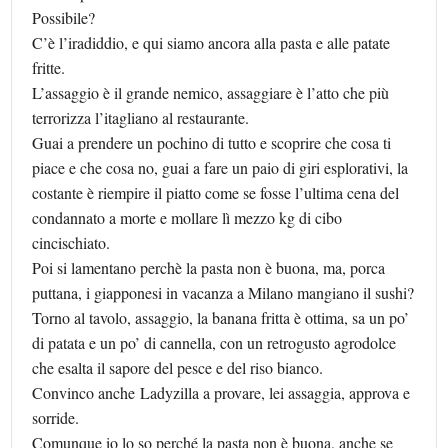
Possibile?
C’è l’iradiddio, e qui siamo ancora alla pasta e alle patate
fritte.
L’assaggio è il grande nemico, assaggiare è l’atto che più
terrorizza l’itagliano al restaurante.
Guai a prendere un pochino di tutto e scoprire che cosa ti
piace e che cosa no, guai a fare un paio di giri esplorativi, la
costante è riempire il piatto come se fosse l’ultima cena del
condannato a morte e mollare lì mezzo kg di cibo
cincischiato.
Poi si lamentano perchè la pasta non è buona, ma, porca
puttana, i giapponesi in vacanza a Milano mangiano il sushi?
Torno al tavolo, assaggio, la banana fritta è ottima, sa un po’
di patata e un po’ di cannella, con un retrogusto agrodolce
che esalta il sapore del pesce e del riso bianco.
Convinco anche Ladyzilla a provare, lei assaggia, approva e
sorride.
Comunque io lo so perché la pasta non è buona, anche se