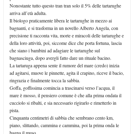
Nonostante tutto questo tran tran solo il 5% delle tartarughe
arriva all’età adulta.
Il biologo praticamente libera le tartarughe in mezzo ai
bagnanti, e si trasforma in un novello Alberto Angela, con
precisione ti racconta vita, morte e miracoli delle tartarughe e
della loro attività, poi, siccome dice che porta fortuna, lascia
che siano i bambini ad adagiare le tartarughe sul
bagnasciuga, dopo avergli fatto dare un rituale bacino.
La tartaruga appena sente il rumore del mare (credo) inizia
ad agitarsi, muove le pinnette, agita il crapino, riceve il bacio,
ringrazia e finalmente tocca la sabbia.
Goffa, goffissima comincia a trascinarsi verso l’acqua, il
mare è mosso, il pensiero comune è che alla prima ondata il
cucciolo si ribalti, e sia necessario rigirarlo e rimetterlo in
pista.
Cinquanta centimetri di sabbia che sembrano cento km,
piano, slittando, cammina e cammina, poi la prima onda le
bagna il muso.