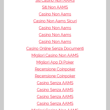
Siti Casino Non AAMS
Siti Non AAMS
Casino Non Aams
Casino Non Aams Sicuri
Casino Non Aams
Casino Non Aams
Casinò Non Aams
Casino Online Senza Documenti
Migliori Casino Non AAMS
Migliori App Di Poker
Recensione Coinpoker
Recensione Coinpoker
Casino Senza AAMS
Casino Senza AAMS
Casino Senza AAMS
Casino Senza AAMS