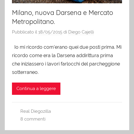
Milano, nuova Darsena e Mercato
Metropolitano.
Pubblicato il
18/05/2015
di
Diego Cajelli
Io mi ricordo com’erano quei due posti prima. Mi
ricordo come era la Darsena addirittura prima
che iniziassero i lavori farlocchi del parcheggione
sotterraneo.
Continua a leggere
Real Diegozilla
8 commenti