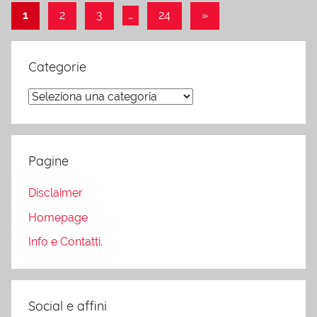
1
2
3
…
24
Articolo
»
Navigazione
successivo
articoli
Categorie
C
a
t
e
Pagine
g
Disclaimer
o
r
Homepage
i
Info e Contatti.
e
Social e affini