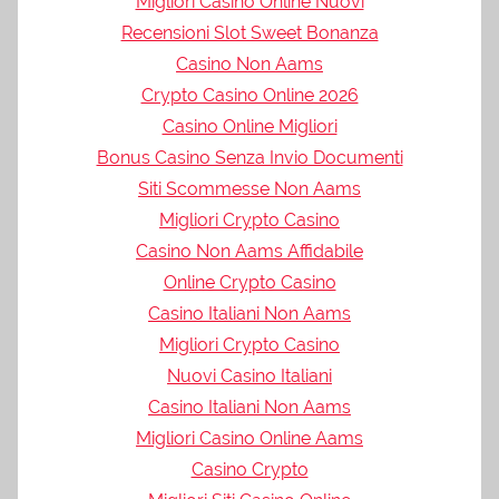
Migliori Casino Online Nuovi
Recensioni Slot Sweet Bonanza
Casino Non Aams
Crypto Casino Online 2026
Casino Online Migliori
Bonus Casino Senza Invio Documenti
Siti Scommesse Non Aams
Migliori Crypto Casino
Casino Non Aams Affidabile
Online Crypto Casino
Casino Italiani Non Aams
Migliori Crypto Casino
Nuovi Casino Italiani
Casino Italiani Non Aams
Migliori Casino Online Aams
Casino Crypto