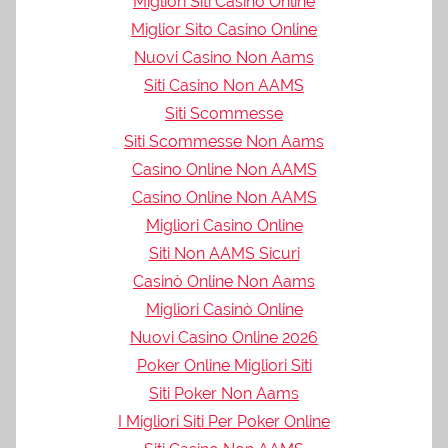
Migliori Siti Casino Online
Miglior Sito Casino Online
Nuovi Casino Non Aams
Siti Casino Non AAMS
Siti Scommesse
Siti Scommesse Non Aams
Casino Online Non AAMS
Casino Online Non AAMS
Migliori Casino Online
Siti Non AAMS Sicuri
Casinò Online Non Aams
Migliori Casinò Online
Nuovi Casino Online 2026
Poker Online Migliori Siti
Siti Poker Non Aams
I Migliori Siti Per Poker Online