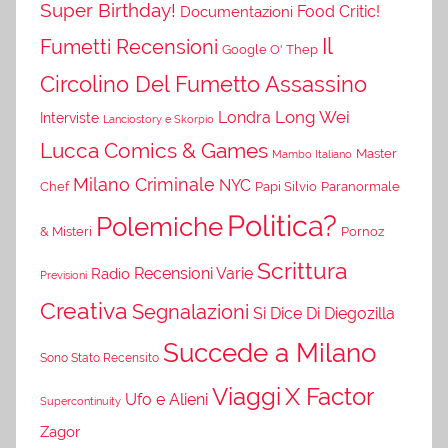
Super Birthday!
Food Critic!
Documentazioni
Il
Fumetti Recensioni
Google O' Thep
Circolino Del Fumetto Assassino
Long Wei
Londra
Interviste
Lanciostory e Skorpio
Lucca Comics & Games
Master
Mambo Italiano
Milano Criminale
NYC
Papi Silvio
Paranormale
Chef
Politica?
Polemiche
& Misteri
Pornoz
Scrittura
Recensioni Varie
Radio
Previsioni
Creativa
Segnalazioni
Si Dice Di Diegozilla
Succede a Milano
Sono Stato Recensito
Viaggi
X Factor
Ufo e Alieni
Supercontinuity
Zagor