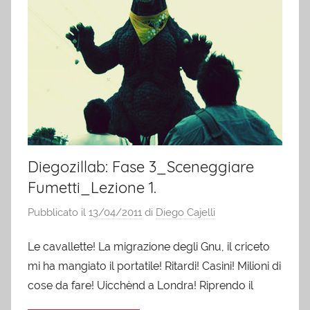
Diegozillab: Fase 3_Sceneggiare
Fumetti_Lezione 1.
Pubblicato il
13/04/2011
di
Diego Cajelli
Le cavallette! La migrazione degli Gnu, il criceto
mi ha mangiato il portatile! Ritardi! Casini! Milioni di
cose da fare! Uicchènd a Londra! Riprendo il