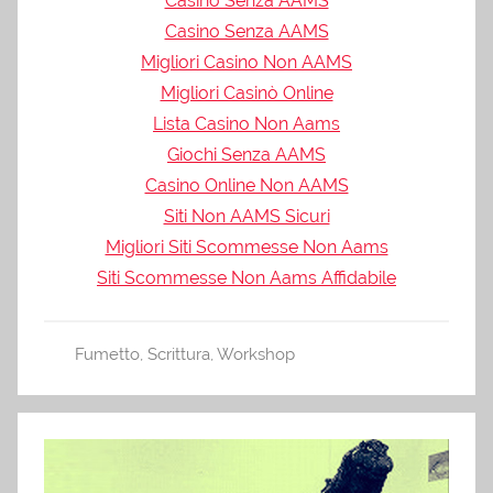
Casino Senza AAMS
Casino Senza AAMS
Migliori Casino Non AAMS
Migliori Casinò Online
Lista Casino Non Aams
Giochi Senza AAMS
Casino Online Non AAMS
Siti Non AAMS Sicuri
Migliori Siti Scommesse Non Aams
Siti Scommesse Non Aams Affidabile
Fumetto
,
Scrittura
,
Workshop