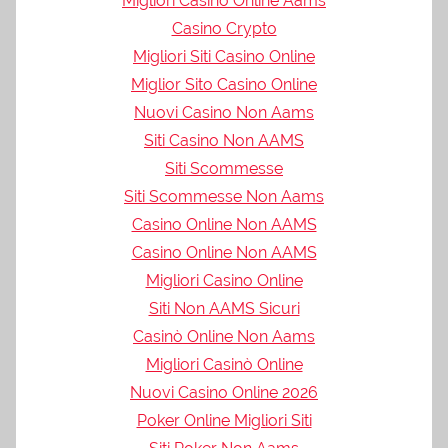
Migliori Casino Online Aams
Casino Crypto
Migliori Siti Casino Online
Miglior Sito Casino Online
Nuovi Casino Non Aams
Siti Casino Non AAMS
Siti Scommesse
Siti Scommesse Non Aams
Casino Online Non AAMS
Casino Online Non AAMS
Migliori Casino Online
Siti Non AAMS Sicuri
Casinò Online Non Aams
Migliori Casinò Online
Nuovi Casino Online 2026
Poker Online Migliori Siti