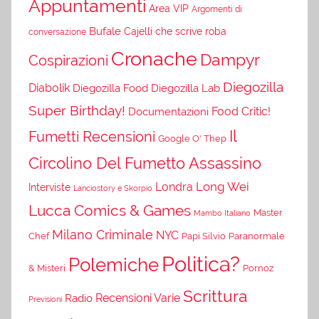
Appuntamenti
Area VIP
Argomenti di
Bufale
Cajelli che scrive roba
conversazione
Cronache
Dampyr
Cospirazioni
Diegozilla
Diabolik
Diegozilla Food
Diegozilla Lab
Super Birthday!
Food Critic!
Documentazioni
Il
Fumetti Recensioni
Google O' Thep
Circolino Del Fumetto Assassino
Long Wei
Londra
Interviste
Lanciostory e Skorpio
Lucca Comics & Games
Master
Mambo Italiano
Milano Criminale
NYC
Papi Silvio
Paranormale
Chef
Politica?
Polemiche
& Misteri
Pornoz
Scrittura
Recensioni Varie
Radio
Previsioni