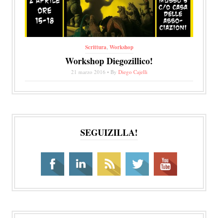
Scrittura
,
Workshop
Workshop Diegozillico!
21 marzo 2016 • By
Diego Cajelli
SEGUIZILLA!