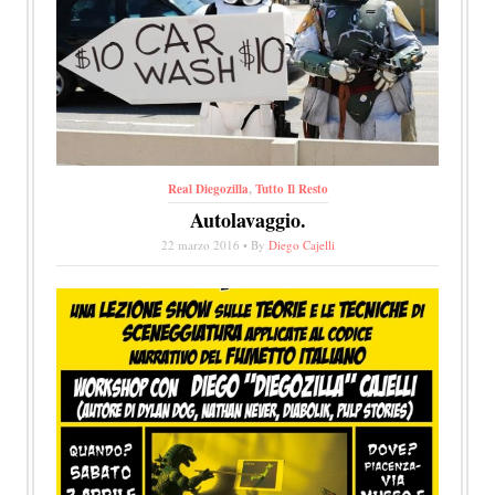
Real Diegozilla
,
Tutto Il Resto
Autolavaggio.
22 marzo 2016 • By
Diego Cajelli