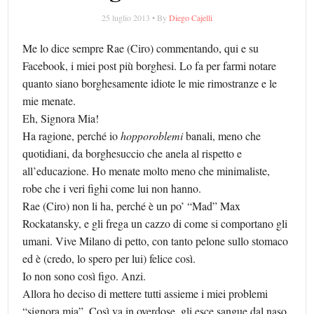
25 luglio 2013 • By
Diego Cajelli
Me lo dice sempre Rae (Ciro) commentando, qui e su
Facebook, i miei post più borghesi. Lo fa per farmi notare
quanto siano borghesamente idiote le mie rimostranze e le
mie menate.
Eh, Signora Mia!
Ha ragione, perché io
hopporoblemi
banali, meno che
quotidiani, da borghesuccio che anela al rispetto e
all’educazione. Ho menate molto meno che minimaliste,
robe che i veri fighi come lui non hanno.
Rae (Ciro) non li ha, perché è un po’ “Mad” Max
Rockatansky, e gli frega un cazzo di come si comportano gli
umani. Vive Milano di petto, con tanto pelone sullo stomaco
ed è (credo, lo spero per lui) felice così.
Io non sono così figo. Anzi.
Allora ho deciso di mettere tutti assieme i miei problemi
“signora mia”. Così va in overdose, gli esce sangue dal naso