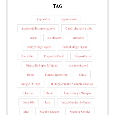
TAG
Angoulême
appuntamenti
argomenti di conversazione
Cajelli che scrive roba
calcio
cospirazioni
cronache
dampyr diego cajelli
diabolik diego cajelli
Dieci film
Diegozilla Food
Diegozilla Lab
Diegozilla Super Birthday!
documentazioni
Expat
Fumetti Recensioni
Ghost
Google O' Thep
Il luogo comune è sempre affollato
interviste
iPhone
Lanciostory e Skorpio
Long Wei
Lost
Lucca Comics & Games
Mac
Mambo Italiano
Mantova Comics