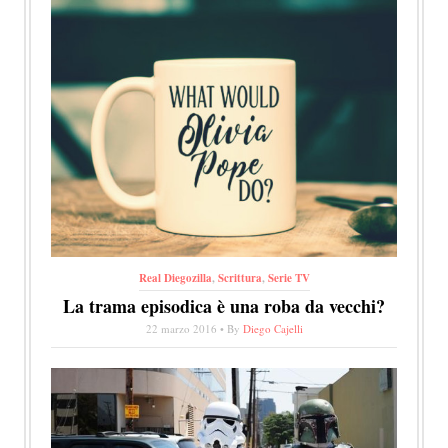
Real Diegozilla
,
Scrittura
,
Serie TV
La trama episodica è una roba da vecchi?
22 marzo 2016 • By
Diego Cajelli