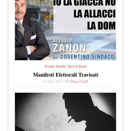
Pseudo Tumblr
,
Tutto Il Resto
Manifesti Elettorali Travisati
26 aprile 2016 • By
Diego Cajelli