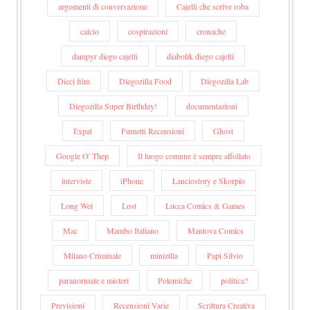
argomenti di conversazione
Cajelli che scrive roba
calcio
cospirazioni
cronache
dampyr diego cajelli
diabolik diego cajelli
Dieci film
Diegozilla Food
Diegozilla Lab
Diegozilla Super Birthday!
documentazioni
Expat
Fumetti Recensioni
Ghost
Google O' Thep
Il luogo comune è sempre affollato
interviste
iPhone
Lanciostory e Skorpio
Long Wei
Lost
Lucca Comics & Games
Mac
Mambo Italiano
Mantova Comics
Milano Criminale
minizilla
Papi Silvio
paranormale e misteri
Polemiche
politica?
Previsioni
Recensioni Varie
Scrittura Creativa