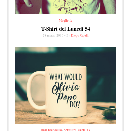
Magliette
T-Shirt del Lunedì 54
28 marzo 2016 • By
Diego Cajelli
Real Diegozilla
,
Scrittura
,
Serie TV