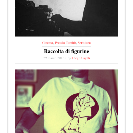
Cinema
,
Pseudo Tumblr
,
Scrittura
Raccolta di figurine
29 marzo 2016 • By
Diego Cajelli