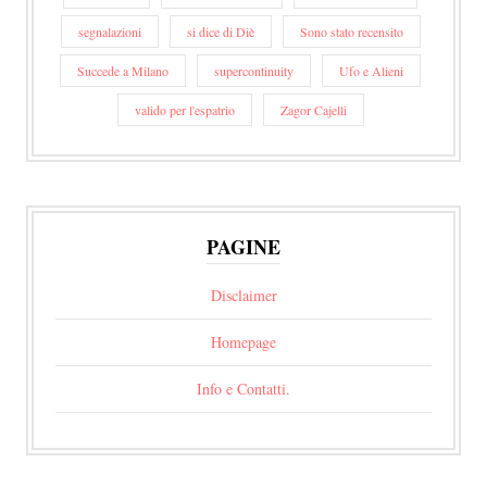
segnalazioni
si dice di Diè
Sono stato recensito
Succede a Milano
supercontinuity
Ufo e Alieni
valido per l'espatrio
Zagor Cajelli
PAGINE
Disclaimer
Homepage
Info e Contatti.