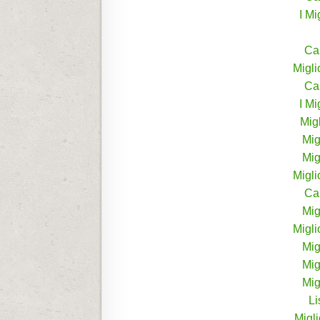
I M
Ca
Migli
Ca
I M
Mig
Mig
Mig
Migli
Ca
Mig
Migli
Mig
Mig
Mig
L
Migl