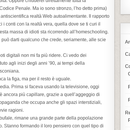
ita. Oppure chiuderei direttamente tutta la
 Codice Penale. Ma io sono stronzo, l’ho detto prima)
 antiscientifica realtà Web autoalimentante. Il rapporto
 i conti con la realtà vera, quella dove se ti curi il
questa massa di idioti sta ricorrendo all’homeschooling.
 può darti qualcuno che crede, seriamente, alle scie
Ar
Ca
ti digitali non mi fa più ridere. Ci vedo dei
uto agli inizi degli anni ’90, ai tempi della
Co
usconiana.
C
a la figa, ma per il resto è uguale.
dia. Prima si faceva usando la televisione, oggi
è ancora più capillare, grazie a quell’aggeggio di
paganda che occupa anche gli spazi interstiziali,
vvie ragioni.
Re
 di bufale, rimane una grande parte della popolazione
. Stanno formando il loro pensiero con quel tipo di