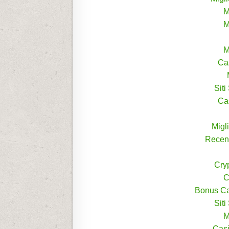
M
M
M
Ca
Sit
Ca
Migl
Recen
Cry
C
Bonus Ca
Sit
M
Casi