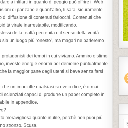
re a infilarti in quanto di peggio può offrire il Web
visioni di panzane e quant’altro, ti sarai sicuramente
 di diffusione di contenuti farlocchi. Contenuti che
dità virale inarrestabile, modificando,
essi della realtà percepita e il senso della verità.
b sia un luogo più “onesto”, ma magari ne parleremo
 i protagonisti dei tempi in cui viviamo. Ammiro e stimo
rno, investe energie enormi per demolire puntualmente
che la maggior parte degli utenti si beve senza farsi
 che un imbecille qualsiasi scrive o dice, è ormai
i scienziati capaci di produrre un paper completo in
kabile in appendice.
ve?
o meravigliosa quanto inutile, perchè non puoi più
S
uno stronzo. Scusa.