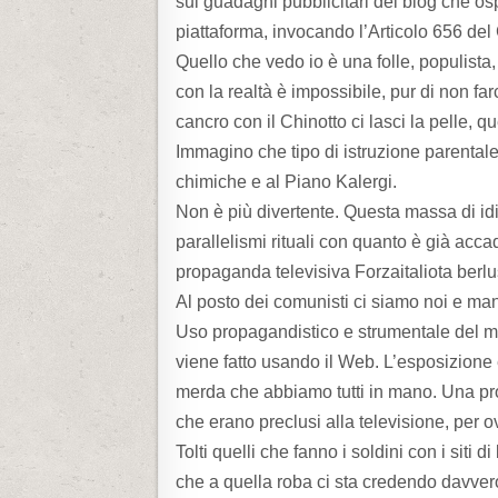
sui guadagni pubblicitari dei blog che osp
piattaforma, invocando l’Articolo 656 del
Quello che vedo io è una folle, populista,
con la realtà è impossibile, pur di non farci
cancro con il Chinotto ci lasci la pelle, 
Immagino che tipo di istruzione parentale
chimiche e al Piano Kalergi.
Non è più divertente. Questa massa di idio
parallelismi rituali con quanto è già accad
propaganda televisiva Forzaitaliota berl
Al posto dei comunisti ci siamo noi e manc
Uso propagandistico e strumentale del me
viene fatto usando il Web. L’esposizione 
merda che abbiamo tutti in mano. Una pro
che erano preclusi alla televisione, per o
Tolti quelli che fanno i soldini con i siti
che a quella roba ci sta credendo davvero