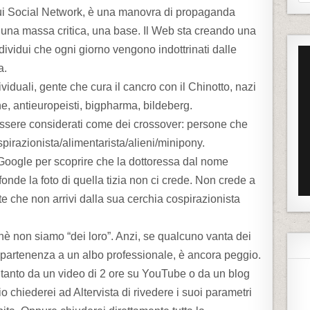
e
ui Social Network, è una manovra di propaganda
a
o una massa critica, una base. Il Web sta creando una
r
ndividui che ogni giorno vengono indottrinati dalle
c
a.
h
viduali, gente che cura il cancro con il Chinotto, nazi
f
che, antieuropeisti, bigpharma, bildeberg.
o
essere considerati come dei crossover: persone che
r
:
pirazionista/alimentarista/alieni/minipony.
 Google per scoprire che la dottoressa dal nome
onde la foto di quella tizia non ci crede. Non crede a
e che non arrivi dalla sua cerchia cospirazionista
rchè non siamo “dei loro”. Anzi, se qualcuno vanta dei
’appartenenza a un albo professionale, è ancora peggio.
soltanto da un video di 2 ore su YouTube o da un blog
o chiederei ad Altervista di rivedere i suoi parametri