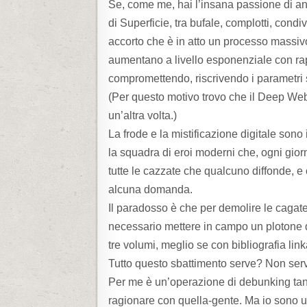
Se, come me, hai l’insana passione di anda
di Superficie, tra bufale, complotti, condi
accorto che è in atto un processo massivo
aumentano a livello esponenziale con rapi
compromettendo, riscrivendo i parametri st
(Per questo motivo trovo che il Deep We
un’altra volta.)
La frode e la mistificazione digitale sono
la squadra di eroi moderni che, ogni gio
tutte le cazzate che qualcuno diffonde, e 
alcuna domanda.
Il paradosso è che per demolire le cagate
necessario mettere in campo un plotone d
tre volumi, meglio se con bibliografia lin
Tutto questo sbattimento serve? Non ser
Per me è un’operazione di debunking tant
ragionare con quella-gente. Ma io sono 