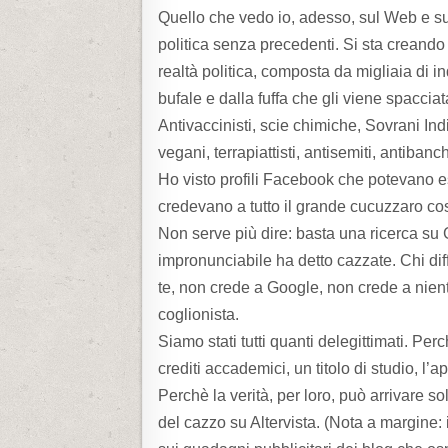
Quello che vedo io, adesso, sul Web e s
politica senza precedenti. Si sta creand
realtà politica, composta da migliaia di i
bufale e dalla fuffa che gli viene spacciat
Antivaccinisti, scie chimiche, Sovrani Indi
vegani, terrapiattisti, antisemiti, antiban
Ho visto profili Facebook che potevano 
credevano a tutto il grande cucuzzaro cos
Non serve più dire: basta una ricerca su
impronunciabile ha detto cazzate. Chi diff
te, non crede a Google, non crede a nient
coglionista.
Siamo stati tutti quanti delegittimati. Pe
crediti accademici, un titolo di studio, l
Perchè la verità, per loro, può arrivare 
del cazzo su Altervista. (Nota a margine: i