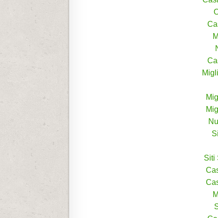
O
Ca
M
Ca
Migl
Mig
Mig
Nu
S
Sit
Ca
Ca
M
S