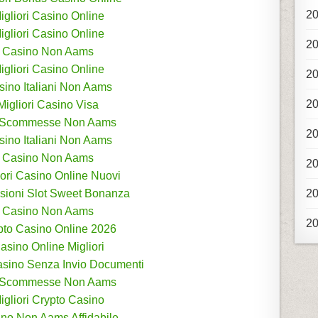
2
igliori Casino Online
igliori Casino Online
2
Casino Non Aams
igliori Casino Online
2
sino Italiani Non Aams
2
Migliori Casino Visa
i Scommesse Non Aams
2
sino Italiani Non Aams
Casino Non Aams
2
iori Casino Online Nuovi
sioni Slot Sweet Bonanza
2
Casino Non Aams
2
pto Casino Online 2026
asino Online Migliori
sino Senza Invio Documenti
i Scommesse Non Aams
igliori Crypto Casino
no Non Aams Affidabile