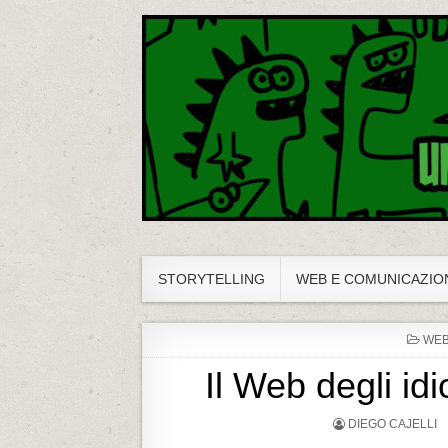
Diegozilla!
Un blog della vecchia scuola
STORYTELLING
WEB E COMUNICAZIO
P
WEB
O
S
Il Web degli idi
T
E
D
DIEGO CAJELLI
I
N