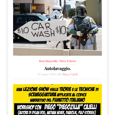
Real Diegozilla
,
Tutto Il Resto
Autolavaggio.
22 marzo 2016 • By
Diego Cajelli