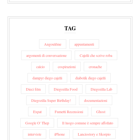
TAG
Angoulême
appuntamenti
argomenti di conversazione
Cajelli che scrive roba
calcio
cospirazioni
cronache
dampyr diego cajelli
diabolik diego cajelli
Dieci film
Diegozilla Food
Diegozilla Lab
Diegozilla Super Birthday!
documentazioni
Expat
Fumetti Recensioni
Ghost
Google O' Thep
Il luogo comune è sempre affollato
interviste
iPhone
Lanciostory e Skorpio