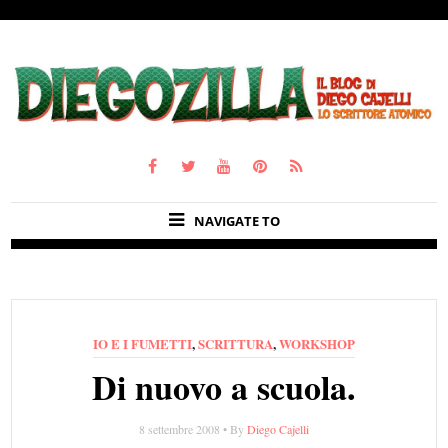
NAVIGATE TO
IO E I FUMETTI
,
SCRITTURA
,
WORKSHOP
Di nuovo a scuola.
8 settembre 2008 • By
Diego Cajelli