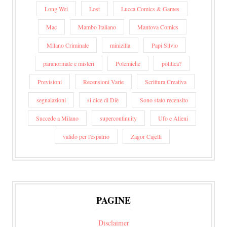
Long Wei
Lost
Lucca Comics & Games
Mac
Mambo Italiano
Mantova Comics
Milano Criminale
minizilla
Papi Silvio
paranormale e misteri
Polemiche
politica?
Previsioni
Recensioni Varie
Scrittura Creativa
segnalazioni
si dice di Diè
Sono stato recensito
Succede a Milano
supercontinuity
Ufo e Alieni
valido per l'espatrio
Zagor Cajelli
PAGINE
Disclaimer