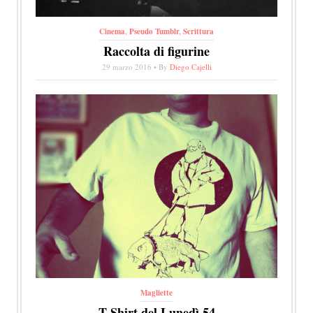
Cinema
,
Pseudo Tumblr
,
Scrittura
Raccolta di figurine
29 marzo 2016 • By
Diego Cajelli
Magliette
T-Shirt del Lunedì 54