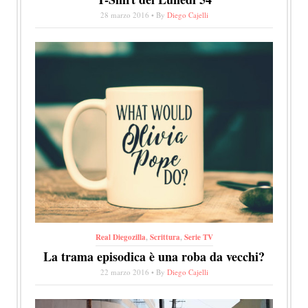
28 marzo 2016 • By
Diego Cajelli
Real Diegozilla
,
Scrittura
,
Serie TV
La trama episodica è una roba da vecchi?
22 marzo 2016 • By
Diego Cajelli