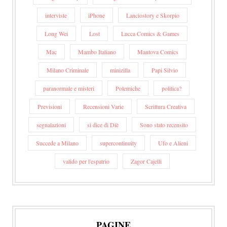
interviste
iPhone
Lanciostory e Skorpio
Long Wei
Lost
Lucca Comics & Games
Mac
Mambo Italiano
Mantova Comics
Milano Criminale
minizilla
Papi Silvio
paranormale e misteri
Polemiche
politica?
Previsioni
Recensioni Varie
Scrittura Creativa
segnalazioni
si dice di Diè
Sono stato recensito
Succede a Milano
supercontinuity
Ufo e Alieni
valido per l'espatrio
Zagor Cajelli
PAGINE