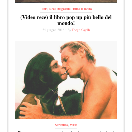
Libri
,
Real Diegozilla
,
Tutto Il Resto
(Video rece) il libro pop up più bello del
mondo!
24 giugno 2016 • By
Diego Cajelli
Scrittura
,
WEB