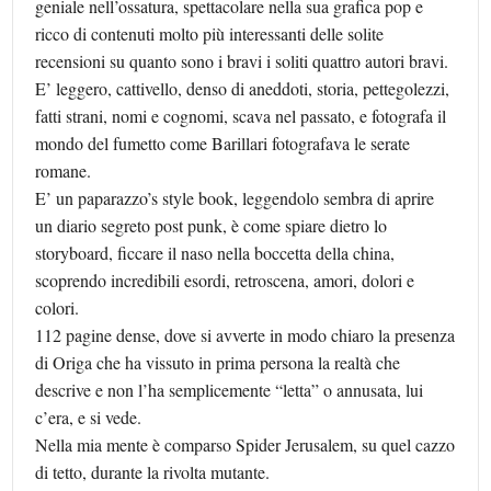
geniale nell’ossatura, spettacolare nella sua grafica pop e
ricco di contenuti molto più interessanti delle solite
recensioni su quanto sono i bravi i soliti quattro autori bravi.
E’ leggero, cattivello, denso di aneddoti, storia, pettegolezzi,
fatti strani, nomi e cognomi, scava nel passato, e fotografa il
mondo del fumetto come Barillari fotografava le serate
romane.
E’ un paparazzo’s style book, leggendolo sembra di aprire
un diario segreto post punk, è come spiare dietro lo
storyboard, ficcare il naso nella boccetta della china,
scoprendo incredibili esordi, retroscena, amori, dolori e
colori.
112 pagine dense, dove si avverte in modo chiaro la presenza
di Origa che ha vissuto in prima persona la realtà che
descrive e non l’ha semplicemente “letta” o annusata, lui
c’era, e si vede.
Nella mia mente è comparso Spider Jerusalem, su quel cazzo
di tetto, durante la rivolta mutante.