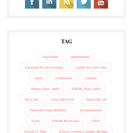
TAG
Angoulême
appuntamenti
argomenti di conversazione
Cajelli che scrive roba
calcio
cospirazioni
cronache
dampyr diego cajelli
diabolik diego cajelli
Dieci film
Diegozilla Food
Diegozilla Lab
Diegozilla Super Birthday!
documentazioni
Expat
Fumetti Recensioni
Ghost
Google O' Thep
Il luogo comune è sempre affollato