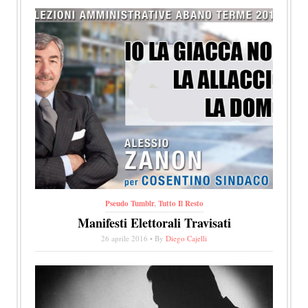
Pseudo Tumblr
,
Tutto Il Resto
Manifesti Elettorali Travisati
26 aprile 2016 • By
Diego Cajelli