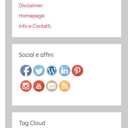
o
Disclaimer
r
Homepage
i
Info e Contatti.
e
Social e affini
Follow
Tag Cloud