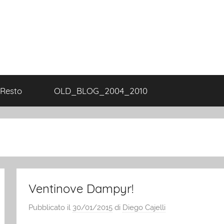
l Resto
OLD_BLOG_2004_2010
Ventinove Dampyr!
Pubblicato il
30/01/2015
di
Diego Cajelli