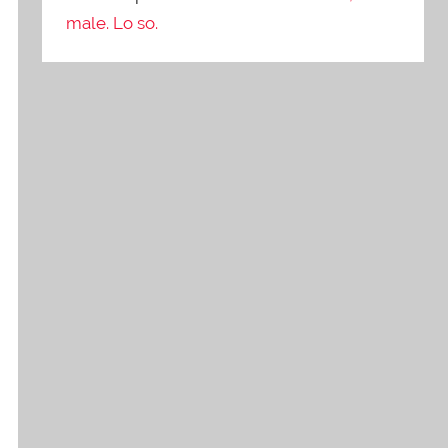
male. Lo so.