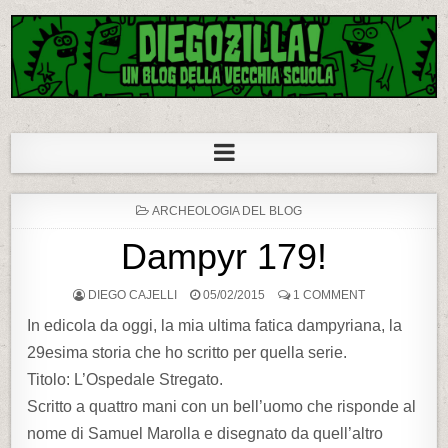
Diegozilla!
Un blog della vecchia scuola
P
ARCHEOLOGIA DEL BLOG
O
S
Dampyr 179!
T
E
D
DIEGO CAJELLI
I
05/02/2015
1 COMMENT
N
In edicola da oggi, la mia ultima fatica dampyriana, la
29esima storia che ho scritto per quella serie.
Titolo: L’Ospedale Stregato.
Scritto a quattro mani con un bell’uomo che risponde al
nome di Samuel Marolla e disegnato da quell’altro