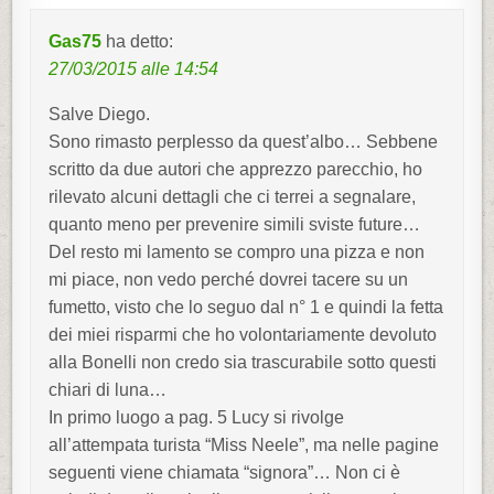
g
a
Gas75
ha detto:
z
27/03/2015 alle 14:54
i
Salve Diego.
o
Sono rimasto perplesso da quest’albo… Sebbene
n
scritto da due autori che apprezzo parecchio, ho
e
rilevato alcuni dettagli che ci terrei a segnalare,
a
quanto meno per prevenire simili sviste future…
r
Del resto mi lamento se compro una pizza e non
t
mi piace, non vedo perché dovrei tacere su un
i
fumetto, visto che lo seguo dal n° 1 e quindi la fetta
c
dei miei risparmi che ho volontariamente devoluto
alla Bonelli non credo sia trascurabile sotto questi
o
chiari di luna…
l
In primo luogo a pag. 5 Lucy si rivolge
i
all’attempata turista “Miss Neele”, ma nelle pagine
seguenti viene chiamata “signora”… Non ci è