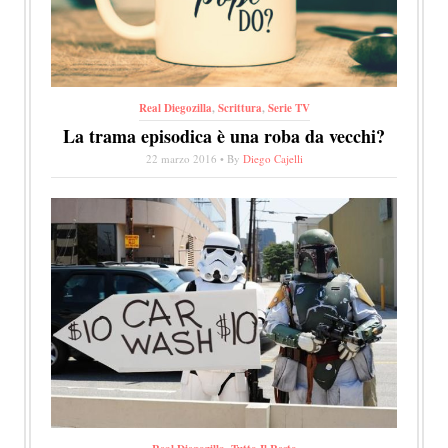
Real Diegozilla
,
Scrittura
,
Serie TV
La trama episodica è una roba da vecchi?
22 marzo 2016 • By
Diego Cajelli