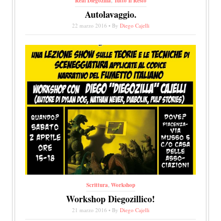
Real Diegozilla
,
Tutto Il Resto
Autolavaggio.
22 marzo 2016 • By
Diego Cajelli
Scrittura
,
Workshop
Workshop Diegozillico!
21 marzo 2016 • By
Diego Cajelli