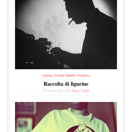
Cinema
,
Pseudo Tumblr
,
Scrittura
Raccolta di figurine
29 marzo 2016 • By
Diego Cajelli