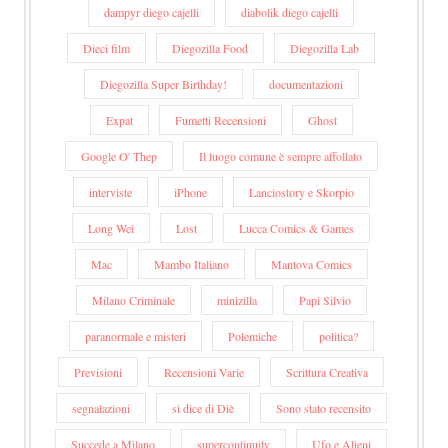
dampyr diego cajelli
diabolik diego cajelli
Dieci film
Diegozilla Food
Diegozilla Lab
Diegozilla Super Birthday!
documentazioni
Expat
Fumetti Recensioni
Ghost
Google O' Thep
Il luogo comune è sempre affollato
interviste
iPhone
Lanciostory e Skorpio
Long Wei
Lost
Lucca Comics & Games
Mac
Mambo Italiano
Mantova Comics
Milano Criminale
minizilla
Papi Silvio
paranormale e misteri
Polemiche
politica?
Previsioni
Recensioni Varie
Scrittura Creativa
segnalazioni
si dice di Diè
Sono stato recensito
Succede a Milano
supercontinuity
Ufo e Alieni