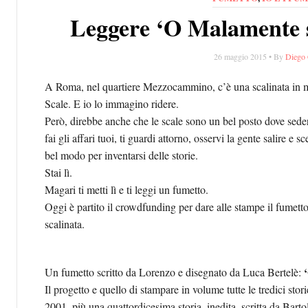
Leggere ‘O Malamente s
26 maggio 2015 • By
Diego 
A Roma, nel quartiere Mezzocammino, c’è una scalinata in 
Scale. E io lo immagino ridere.
Però, direbbe anche che le scale sono un bel posto dove seders
fai gli affari tuoi, ti guardi attorno, osservi la gente salire e 
bel modo per inventarsi delle storie.
Stai lì.
Magari ti metti lì e ti leggi un fumetto.
Oggi è partito il crowdfunding per dare alle stampe il fumetto
scalinata.
Un fumetto scritto da Lorenzo e disegnato da Luca Bertelè:
Il progetto e quello di stampare in volume tutte le tredici stor
2001, più una quattordicesima storia, inedita, scritta da Barto