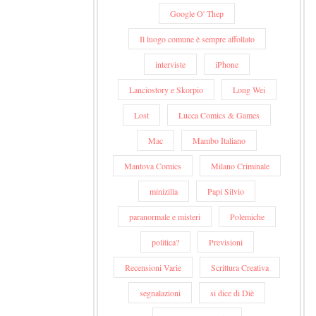
Google O' Thep
Il luogo comune è sempre affollato
interviste
iPhone
Lanciostory e Skorpio
Long Wei
Lost
Lucca Comics & Games
Mac
Mambo Italiano
Mantova Comics
Milano Criminale
minizilla
Papi Silvio
paranormale e misteri
Polemiche
politica?
Previsioni
Recensioni Varie
Scrittura Creativa
segnalazioni
si dice di Diè