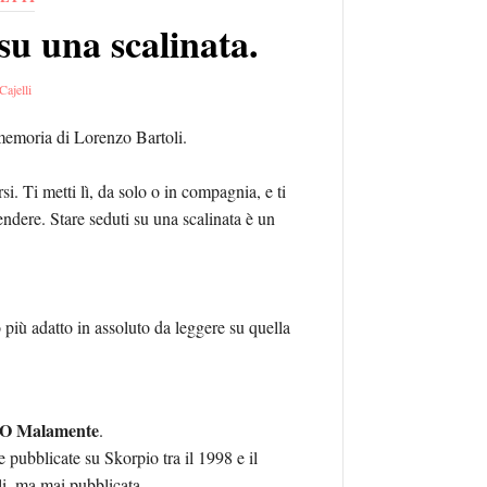
u una scalinata.
Cajelli
memoria di Lorenzo Bartoli.
i. Ti metti lì, da solo o in compagnia, e ti
scendere. Stare seduti su una scalinata è un
 più adatto in assoluto da leggere su quella
‘O Malamente
.
ie pubblicate su Skorpio tra il 1998 e il
li, ma mai pubblicata.