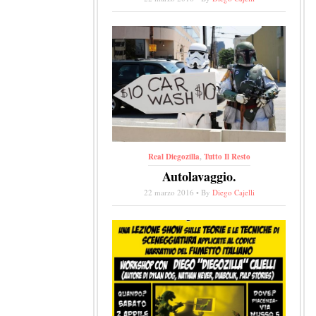
Real Diegozilla
,
Tutto Il Resto
Autolavaggio.
22 marzo 2016 • By
Diego Cajelli