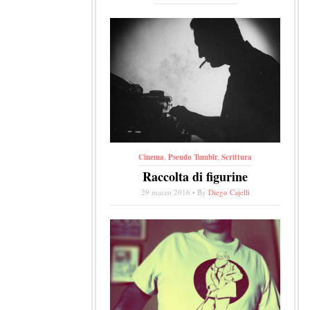
Cinema
,
Pseudo Tumblr
,
Scrittura
Raccolta di figurine
29 marzo 2016 • By
Diego Cajelli