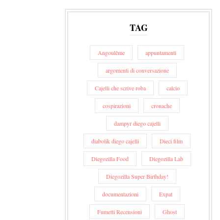
TAG
Angoulême
appuntamenti
argomenti di conversazione
Cajelli che scrive roba
calcio
cospirazioni
cronache
dampyr diego cajelli
diabolik diego cajelli
Dieci film
Diegozilla Food
Diegozilla Lab
Diegozilla Super Birthday!
documentazioni
Expat
Fumetti Recensioni
Ghost