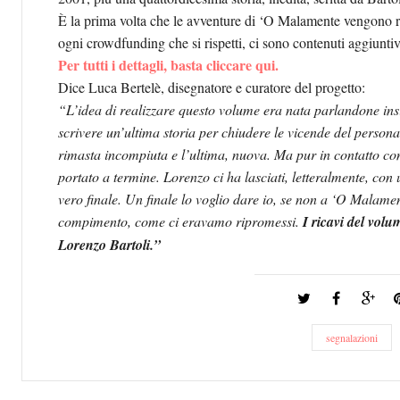
È la prima volta che le avventure di ‘O Malamente vengono r
ogni crowdfunding che si rispetti, ci sono contenuti aggiunti
Per tutti i dettagli, basta cliccare qui.
Dice Luca Bertelè, disegnatore e curatore del progetto:
“L’idea di realizzare questo volume era nata parlandone in
scrivere un’ultima storia per chiudere le vicende del persona
rimasta incompiuta e l’ultima, nuova. Ma pur in contatto con 
portato a termine. Lorenzo ci ha lasciati, letteralmente, con
vero finale.
Un finale lo voglio dare io, se non a ‘O Malame
compimento, come ci eravamo ripromessi.
I ricavi del volu
Lorenzo Bartoli.”
segnalazioni