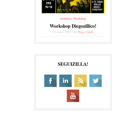
Scrittura
,
Workshop
Workshop Diegozillico!
21 marzo 2016 • By
Diego Cajelli
SEGUIZILLA!