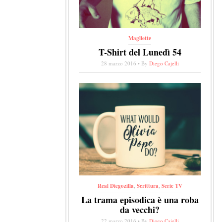
Magliette
T-Shirt del Lunedì 54
28 marzo 2016 • By
Diego Cajelli
Real Diegozilla
,
Scrittura
,
Serie TV
La trama episodica è una roba
da vecchi?
22 marzo 2016 • By
Diego Cajelli