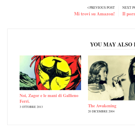
PREVIOUS POST
NEXT P
Mi trovi su Amazon!
Il por
YOU MAY ALSO 
Noi, Zagor e le mani di Gallieno
Ferri.
The Awakening
3 OTTOBRE 2013
20 DICEMBRE 2004