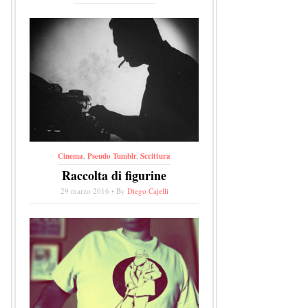
Cinema
,
Pseudo Tumblr
,
Scrittura
Raccolta di figurine
29 marzo 2016 • By
Diego Cajelli