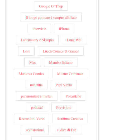
Google O' Thep
Il luogo comune è sempre affollato
interviste
iPhone
Lanciostory e Skorpio
Long Wei
Lost
Lucca Comics & Games
Mac
Mambo Italiano
Mantova Comics
Milano Criminale
minizilla
Papi Silvio
paranormale e misteri
Polemiche
politica?
Previsioni
Recensioni Varie
Scrittura Creativa
segnalazioni
si dice di Diè