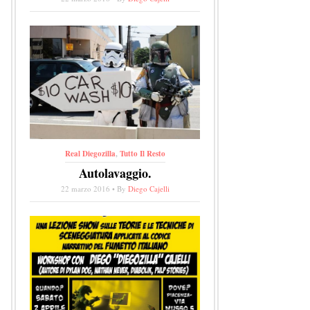
Real Diegozilla
,
Tutto Il Resto
Autolavaggio.
22 marzo 2016 • By
Diego Cajelli