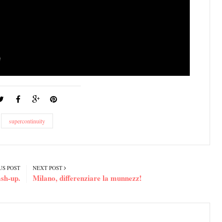
supercontinuity
US POST
NEXT POST
sh-up.
Milano, differenziare la munnezz!