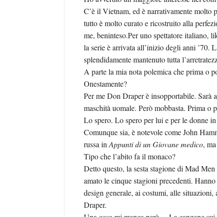
C’è il Vietnam, ed è narrativamente molto 
tutto è molto curato e ricostruito alla perfe
me, beninteso.Per uno spettatore italiano, li
la serie è arrivata all’inizio degli anni ’70.
splendidamente mantenuto tutta l’arretratez
A parte la mia nota polemica che prima o po
Onestamente?
Per me Don Draper è insopportabile. Sarà an
maschità uomale. Però mobbasta. Prima o poi 
Lo spero. Lo spero per lui e per le donne in
Comunque sia, è notevole come John Hamm s
russa in
Appunti di un Giovane medico
, ma
Tipo che l’abito fa il monaco?
Detto questo, la sesta stagione di Mad Men 
amato le cinque stagioni precedenti. Hanno 
design generale, ai costumi, alle situazioni
Draper.
Una cosa mi manca però… La canzone sui tit