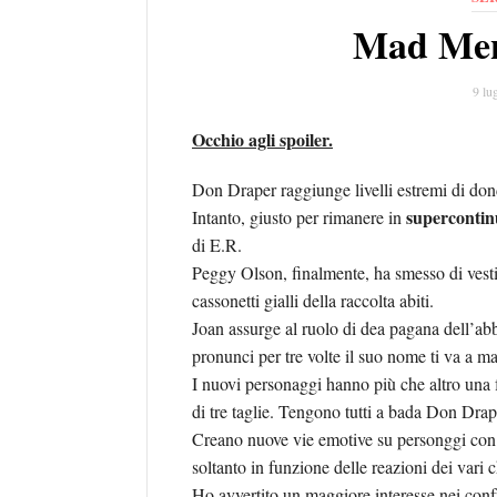
Mad Men,
9 lu
Occhio agli spoiler.
Don Draper raggiunge livelli estremi di dond
supercontinu
Intanto, giusto per rimanere in
di E.R.
Peggy Olson, finalmente, ha smesso di vestir
cassonetti gialli della raccolta abiti.
Joan assurge al ruolo di dea pagana dell’abb
pronunci per tre volte il suo nome ti va a male
I nuovi personaggi hanno più che altro una f
di tre taglie. Tengono tutti a bada Don Draper
Creano nuove vie emotive su personggi con 
soltanto in funzione delle reazioni dei vari 
Ho avvertito un maggiore interesse nei confr