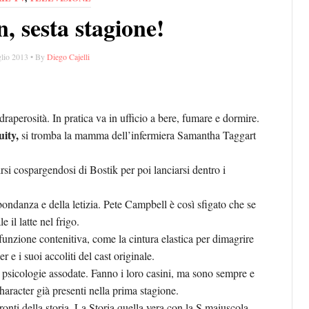
 sesta stagione!
glio 2013 • By
Diego Cajelli
raperosità. In pratica va in ufficio a bere, fumare e dormire.
ity,
si tromba la mamma dell’infermiera Samantha Taggart
si cospargendosi di Bostik per poi lanciarsi dentro i
ondanza e della letizia. Pete Campbell è così sfigato che se
 il latte nel frigo.
unzione contenitiva, come la cintura elastica per dimagrire
 e i suoi accoliti del cast originale.
psicologie assodate. Fanno i loro casini, ma sono sempre e
character già presenti nella prima stagione.
onti della storia. La Storia quella vera con la S maiuscola.