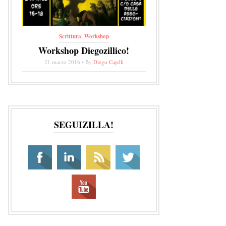
Scrittura
,
Workshop
Workshop Diegozillico!
21 marzo 2016 • By
Diego Cajelli
SEGUIZILLA!