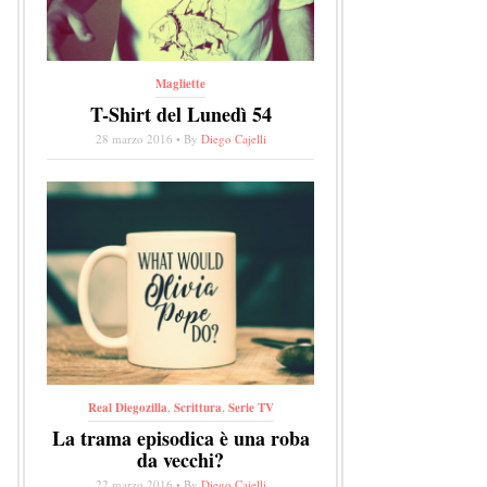
Magliette
T-Shirt del Lunedì 54
28 marzo 2016 • By
Diego Cajelli
Real Diegozilla
,
Scrittura
,
Serie TV
La trama episodica è una roba
da vecchi?
22 marzo 2016 • By
Diego Cajelli