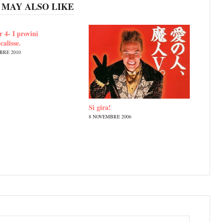
 MAY ALSO LIKE
 4- I provini
calisse.
BRE 2010
Si gira!
8 NOVEMBRE 2006