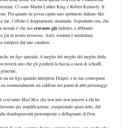
presente. Ci sono Martin Luther King e Robert Kennedy. Il
zione. Per quanto ne possa capire uno spettatore italiano like
ke me, l’effetto è doppiamente straniante. Soprattutto ora, che
eravamo già
 La morale è che noi
indietro, e abbiamo
za già in nostro possesso. Anzi, semmai è aumentata.
i estirperò dal mio carattere…
che un figo spaziale, il meglio del meglio del meglio della
troverà uno che gli gonfierà la faccia a suon di schiaffi.
 generale.
ia un figo quando interpreta Draper, e la sua controparte
 sia sostanzialmente un ciddone nei panni di altri personaggi.
è così tanto
Mad Men
che non può non piacere a chi ha
lavorato per amplificazione, esasperando quasi tutto, dal
, alla dondraperosità prorompente e deflagrante di Don
oli di coda, sempre diversa, sempre in tema con quello che