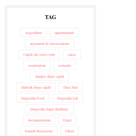
TAG
Angoulême
appuntamenti
argomenti di conversazione
Cajelli che scrive roba
calcio
cospirazioni
cronache
dampyr diego cajelli
diabolik diego cajelli
Dieci film
Diegozilla Food
Diegozilla Lab
Diegozilla Super Birthday!
documentazioni
Expat
Fumetti Recensioni
Ghost