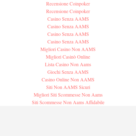
Recensione Coinpoker
Recensione Coinpoker
Casino Senza AAMS
Casino Senza AAMS
Casino Senza AAMS
Casino Senza AAMS
Migliori Casino Non AAMS
Migliori Casinò Online
Lista Casino Non Aams
Giochi Senza AAMS
Casino Online Non AAMS
Siti Non AAMS Sicuri
Migliori Siti Scommesse Non Aams
Siti Scommesse Non Aams Affidabile