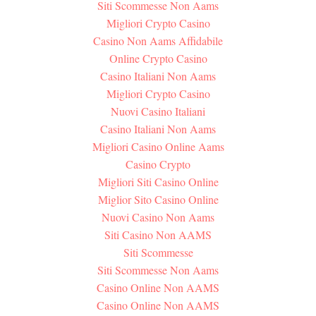
Siti Scommesse Non Aams
Migliori Crypto Casino
Casino Non Aams Affidabile
Online Crypto Casino
Casino Italiani Non Aams
Migliori Crypto Casino
Nuovi Casino Italiani
Casino Italiani Non Aams
Migliori Casino Online Aams
Casino Crypto
Migliori Siti Casino Online
Miglior Sito Casino Online
Nuovi Casino Non Aams
Siti Casino Non AAMS
Siti Scommesse
Siti Scommesse Non Aams
Casino Online Non AAMS
Casino Online Non AAMS