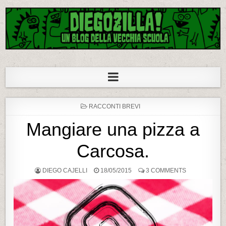
Diegozilla!
Un blog della vecchia scuola
P
RACCONTI BREVI
O
S
Mangiare una pizza a
T
E
D
Carcosa.
I
N
DIEGO CAJELLI
18/05/2015
3 COMMENTS