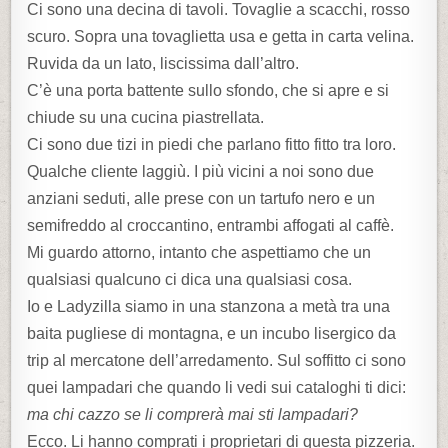
Ci sono una decina di tavoli. Tovaglie a scacchi, rosso
scuro. Sopra una tovaglietta usa e getta in carta velina.
Ruvida da un lato, liscissima dall’altro.
C’è una porta battente sullo sfondo, che si apre e si
chiude su una cucina piastrellata.
Ci sono due tizi in piedi che parlano fitto fitto tra loro.
Qualche cliente laggiù. I più vicini a noi sono due
anziani seduti, alle prese con un tartufo nero e un
semifreddo al croccantino, entrambi affogati al caffè.
Mi guardo attorno, intanto che aspettiamo che un
qualsiasi qualcuno ci dica una qualsiasi cosa.
Io e Ladyzilla siamo in una stanzona a metà tra una
baita pugliese di montagna, e un incubo lisergico da
trip al mercatone dell’arredamento. Sul soffitto ci sono
quei lampadari che quando li vedi sui cataloghi ti dici:
ma chi cazzo se li comprerà mai sti lampadari?
Ecco. Li hanno comprati i proprietari di questa pizzeria.