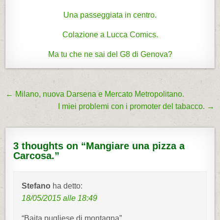
Una passeggiata in centro.
Colazione a Lucca Comics.
Ma tu che ne sai del G8 di Genova?
← Milano, nuova Darsena e Mercato Metropolitano.
N
I miei problemi con i promoter del tabacco. →
a
v
i
3 thoughts on “
Mangiare una pizza a
g
Carcosa.
”
a
z
Stefano
ha detto:
i
18/05/2015 alle 18:49
o
“Baita pugliese di montagna”.