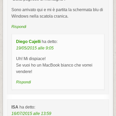
n
e
Sono arrivato qui e mi è partita la schermata blu di
a
Windows nella scatola cranica.
r
Rispondi
t
i
Diego Cajelli
ha detto:
c
19/05/2015 alle 9:05
o
Uh! Mi dispiace!
l
Se vuoi ho un MacBook bianco che vorrei
i
vendere!
Rispondi
ISA
ha detto:
16/07/2015 alle 13:59