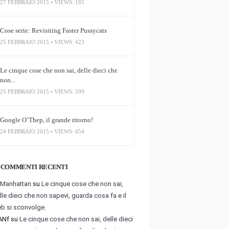
27 FEBBRAIO 2015 • VIEWS: 185
Cose serie: Revisiting Faster Pussycats
25 FEBBRAIO 2015 • VIEWS: 423
Le cinque cose che non sai, delle dieci che
non...
25 FEBBRAIO 2015 • VIEWS: 599
Google O’Thep, il grande ritorno!
24 FEBBRAIO 2015 • VIEWS: 654
COMMENTI RECENTI
.Manhattan
su
Le cinque cose che non sai,
lle dieci che non sapevi, guarda cosa fa e il
b si sconvolge.
ANf
su
Le cinque cose che non sai, delle dieci