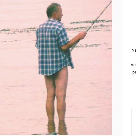
Na
sc
pa