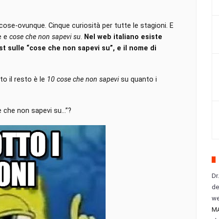
-cose-ovunque. Cinque curiosità per tutte le stagioni. E
he e
cose che non sapevi su
.
Nel web italiano esiste
t sulle “cose che non sapevi su”, e il nome di
to il resto è le
10 cose che non sapevi
su quanto i
e che non sapevi su…”?
Dr
de
we
M