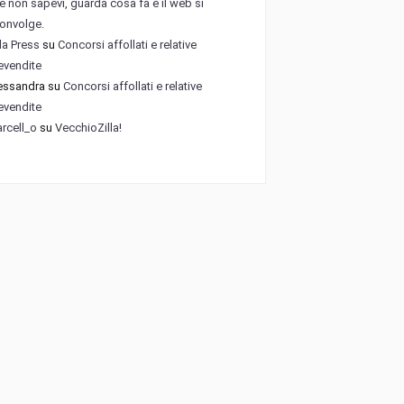
e non sapevi, guarda cosa fa e il web si
onvolge.
lla Press
su
Concorsi affollati e relative
evendite
essandra
su
Concorsi affollati e relative
evendite
rcell_o
su
VecchioZilla!