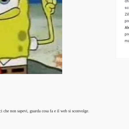
ch
sc
Zi
pr
Al
pr
ma
ci che non sapevi, guarda cosa fa e il web si sconvolge.