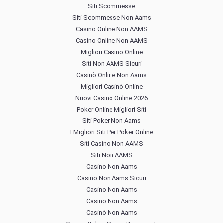
Siti Scommesse
Siti Scommesse Non Aams
Casino Online Non AAMS
Casino Online Non AAMS
Migliori Casino Online
Siti Non AAMS Sicuri
Casinò Online Non Aams
Migliori Casinò Online
Nuovi Casino Online 2026
Poker Online Migliori Siti
Siti Poker Non Aams
I Migliori Siti Per Poker Online
Siti Casino Non AAMS
Siti Non AAMS
Casino Non Aams
Casino Non Aams Sicuri
Casino Non Aams
Casino Non Aams
Casinò Non Aams