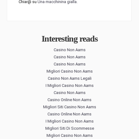
Chiar@ su
Una macchinina gialla.
Interesting reads
Casino Non Aams
Casino Non Aams
Casino Non Aams
Migliori Casino Non Aams
Casino Non Aams Legali
I Migliori Casino Non Aams
Casino Non Aams
Casino Online Non Aams
Migliori Siti Casino Non Aams
Casino Online Non Aams
I Migliori Casino Non Aams
Migliori Siti Di Scommesse
Migliori Casino Non Aams