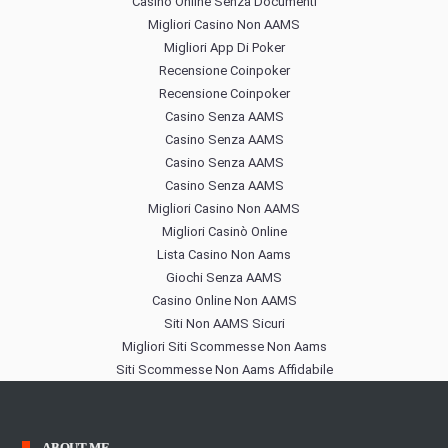
Casino Online Senza Documenti
Migliori Casino Non AAMS
Migliori App Di Poker
Recensione Coinpoker
Recensione Coinpoker
Casino Senza AAMS
Casino Senza AAMS
Casino Senza AAMS
Casino Senza AAMS
Migliori Casino Non AAMS
Migliori Casinò Online
Lista Casino Non Aams
Giochi Senza AAMS
Casino Online Non AAMS
Siti Non AAMS Sicuri
Migliori Siti Scommesse Non Aams
Siti Scommesse Non Aams Affidabile
ABOUT ME