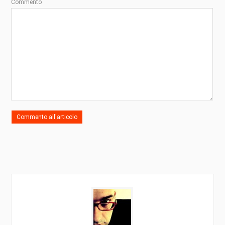
Commento