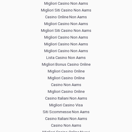
Migliori Casino Non Aams
Migliori Siti Casino Non Aams
Casino Online Non Aams
Migliori Casino Non Aams
Migliori Siti Casino Non Aams
Migliori Casino Non Aams
Migliori Casino Non Aams
Migliori Casino Non Aams
Lista Casino Non Aams
Migliori Bonus Casino Online
Migliori Casino Online
Migliori Casino Online
Casino Non Aams
Migliori Casino Online
Casino Italiani Non Aams
Migliori Casino Visa
Siti Scommesse Non Aams
Casino Italiani Non Aams
Casino Non Aams