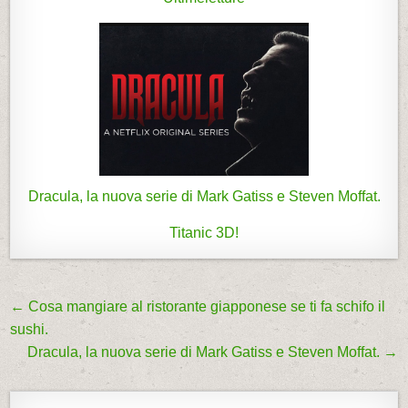
Dracula, la nuova serie di Mark Gatiss e Steven Moffat.
Titanic 3D!
← Cosa mangiare al ristorante giapponese se ti fa schifo il
N
sushi.
a
Dracula, la nuova serie di Mark Gatiss e Steven Moffat. →
v
i