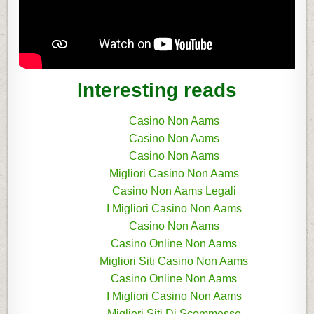
Interesting reads
Casino Non Aams
Casino Non Aams
Casino Non Aams
Migliori Casino Non Aams
Casino Non Aams Legali
I Migliori Casino Non Aams
Casino Non Aams
Casino Online Non Aams
Migliori Siti Casino Non Aams
Casino Online Non Aams
I Migliori Casino Non Aams
Migliori Siti Di Scommesse