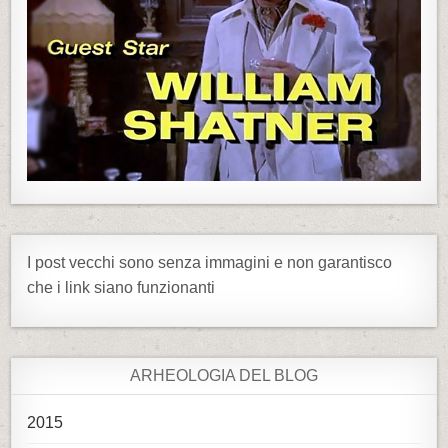
I post vecchi sono senza immagini e non garantisco
che i link siano funzionanti
ARHEOLOGIA DEL BLOG
2015