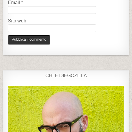
Email
*
Sito web
CHI È DIEGOZILLA