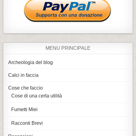
MENU PRINCIPALE
Archeologia del blog
Calci in faccia
Cose che faccio
Cose di una certa utilità
Fumetti Miei
Racconti Brevi