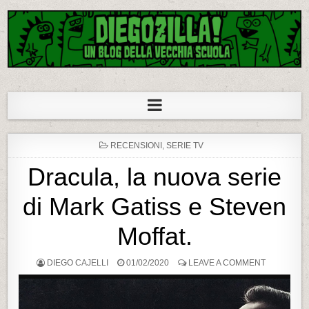
Diegozilla!
Un blog della vecchia scuola
P
RECENSIONI
,
SERIE TV
O
S
Dracula, la nuova serie
T
E
D
di Mark Gatiss e Steven
I
N
Moffat.
DIEGO CAJELLI
01/02/2020
LEAVE A COMMENT