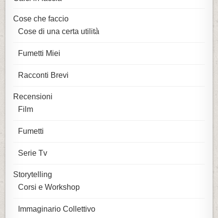
Cose che faccio
Cose di una certa utilità
Fumetti Miei
Racconti Brevi
Recensioni
Film
Fumetti
Serie Tv
Storytelling
Corsi e Workshop
Immaginario Collettivo