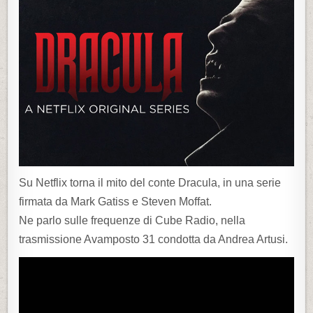
Su Netflix torna il mito del conte Dracula, in una serie
firmata da Mark Gatiss e Steven Moffat.
Ne parlo sulle frequenze di Cube Radio, nella
trasmissione Avamposto 31 condotta da Andrea Artusi.