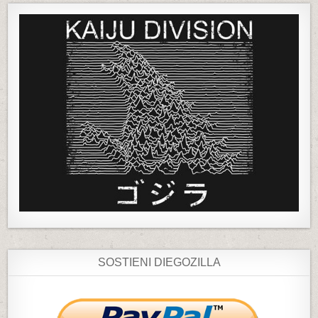
r
c
h
f
o
r
:
SOSTIENI DIEGOZILLA