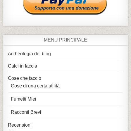
MENU PRINCIPALE
Archeologia del blog
Calci in faccia
Cose che faccio
Cose di una certa utilità
Fumetti Miei
Racconti Brevi
Recensioni