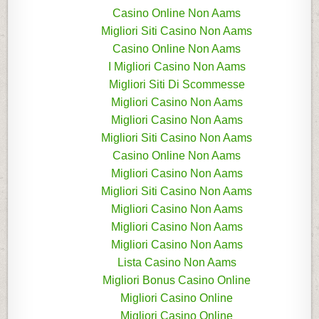
Casino Online Non Aams
Migliori Siti Casino Non Aams
Casino Online Non Aams
I Migliori Casino Non Aams
Migliori Siti Di Scommesse
Migliori Casino Non Aams
Migliori Casino Non Aams
Migliori Siti Casino Non Aams
Casino Online Non Aams
Migliori Casino Non Aams
Migliori Siti Casino Non Aams
Migliori Casino Non Aams
Migliori Casino Non Aams
Migliori Casino Non Aams
Lista Casino Non Aams
Migliori Bonus Casino Online
Migliori Casino Online
Migliori Casino Online