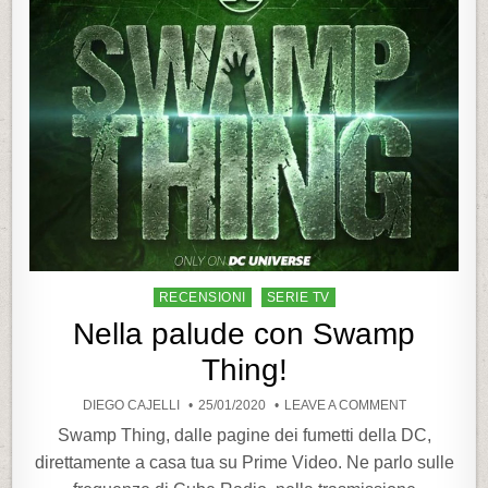
P
RECENSIONI
SERIE TV
o
Nella palude con Swamp
s
Thing!
t
e
DIEGO CAJELLI
25/01/2020
LEAVE A COMMENT
d
Swamp Thing, dalle pagine dei fumetti della DC,
i
direttamente a casa tua su Prime Video. Ne parlo sulle
n