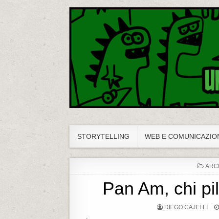
Diegozilla!
Un blog della vecchia scuola
STORYTELLING
WEB E COMUNICAZIO
P
ARC
O
S
Pan Am, chi pil
T
E
D
DIEGO CAJELLI
I
N