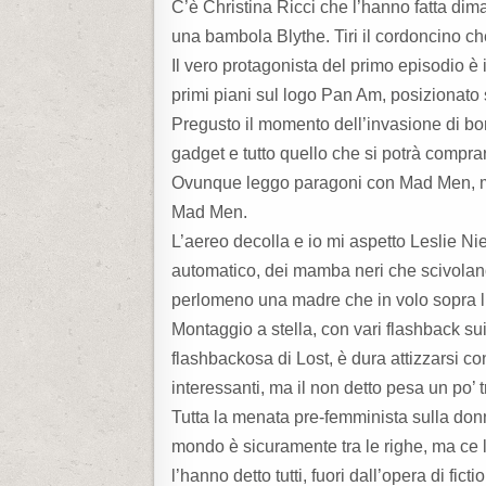
C’è Christina Ricci che l’hanno fatta dim
una bambola Blythe. Tiri il cordoncino c
Il vero protagonista del primo episodio è 
primi piani sul logo Pan Am, posizionato 
Pregusto il momento dell’invasione di bors
gadget e tutto quello che si potrà compra
Ovunque leggo paragoni con Mad Men, m
Mad Men.
L’aereo decolla e io mi aspetto Leslie N
automatico, dei mamba neri che scivolan
perlomeno una madre che in volo sopra l’
Montaggio a stella, con vari flashback su
flashbackosa di Lost, è dura attizzarsi co
interessanti, ma il non detto pesa un po’ t
Tutta la menata pre-femminista sulla donn
mondo è sicuramente tra le righe, ma ce l
l’hanno detto tutti, fuori dall’opera di fict