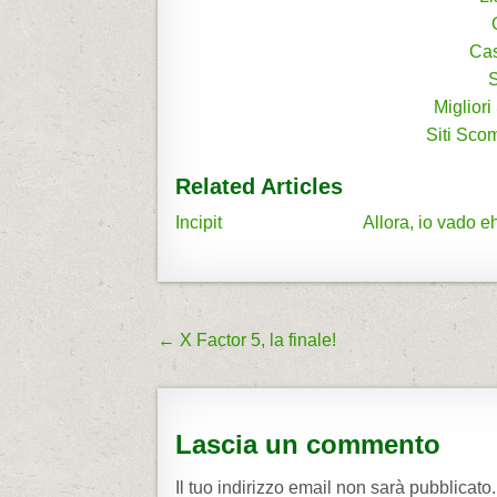
Ca
S
Miglior
Siti Sco
Related Articles
Incipit
Allora, io vado e
← X Factor 5, la finale!
N
a
v
Lascia un commento
i
g
Il tuo indirizzo email non sarà pubblicato.