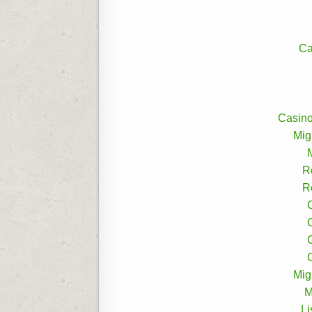
Ca
Casino
Mig
M
R
R
Mig
M
L