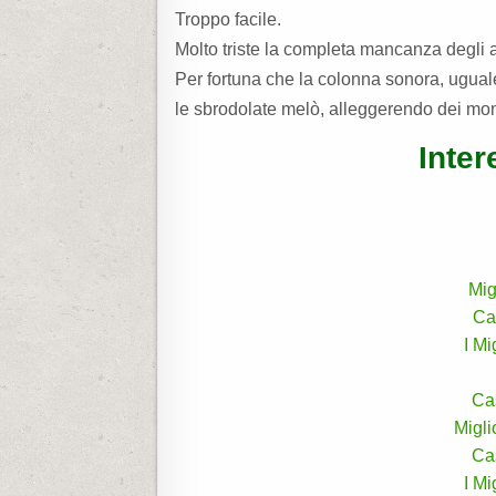
Troppo facile.
Molto triste la completa mancanza degli ac
Per fortuna che la colonna sonora, uguale
le sbrodolate melò, alleggerendo dei mom
Inter
Mig
Ca
I M
Ca
Migli
Ca
I M