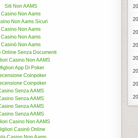
Siti Non AAMS
2
Casino Non Aams
2
sino Non Aams Sicuri
Casino Non Aams
2
Casino Non Aams
Casinò Non Aams
2
 Online Senza Documenti
2
liori Casino Non AAMS
igliori App Di Poker
2
ecensione Coinpoker
ecensione Coinpoker
2
Casino Senza AAMS
2
Casino Senza AAMS
Casino Senza AAMS
Casino Senza AAMS
liori Casino Non AAMS
igliori Casinò Online
ista Casino Non Aams