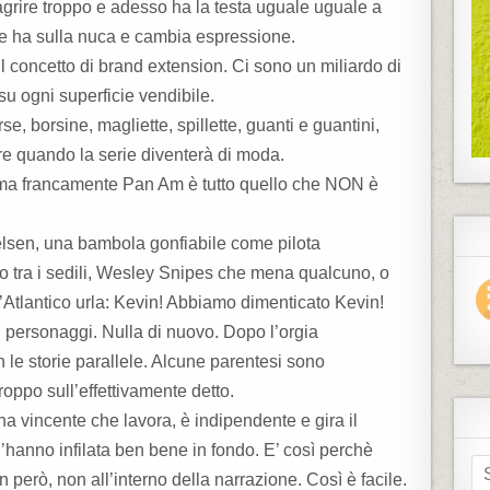
agrire troppo e adesso ha la testa uguale uguale a
he ha sulla nuca e cambia espressione.
il concetto di brand extension. Ci sono un miliardo di
su ogni superficie vendibile.
e, borsine, magliette, spillette, guanti e guantini,
re quando la serie diventerà di moda.
a francamente Pan Am è tutto quello che NON è
ielsen, una bambola gonfiabile come pilota
o tra i sedili, Wesley Snipes che mena qualcuno, o
Atlantico urla: Kevin! Abbiamo dimenticato Kevin!
i personaggi. Nulla di nuovo. Dopo l’orgia
n le storie parallele. Alcune parentesi sono
roppo sull’effettivamente detto.
a vincente che lavora, è indipendente e gira il
’hanno infilata ben bene in fondo. E’ così perchè
S
ion però, non all’interno della narrazione. Così è facile.