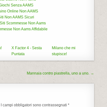
Giochi Senza AAMS
sino Online Non AAMS
iti Non AAMS Sicuri
i Siti Scommesse Non Aams
mmesse Non Aams Affidabile
h!
X Factor 4 - Sesta
Milano che mi
Puntata
stupisce!
Mannaia contro piastrella, uno a uno. →
I campi obbligatori sono contrassegnati
*