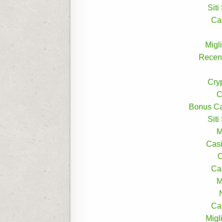
Sit
Ca
Migl
Recen
Cry
C
Bonus Ca
Sit
M
Casi
O
Ca
M
Ca
Migl