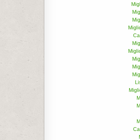
Mig
Mig
Mig
Migli
Ca
Mig
Migli
Mig
Mig
Mig
L
Migl
M
M
M
Ca