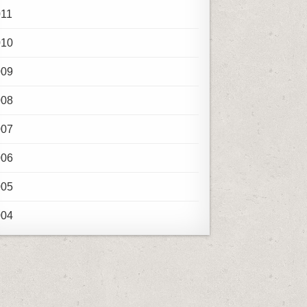
011
010
009
008
007
006
005
004