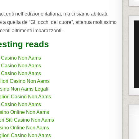
e
a
centi nell’edizione italiana, ma ci siamo abituati.
r
 a quella de “Gli occhi del cuore”, attenua moltissimo
c
enti altrimenti imbarazzanti.
h
f
esting reads
o
r
Casino Non Aams
:
Casino Non Aams
Casino Non Aams
liori Casino Non Aams
sino Non Aams Legali
igliori Casino Non Aams
Casino Non Aams
sino Online Non Aams
ori Siti Casino Non Aams
sino Online Non Aams
igliori Casino Non Aams