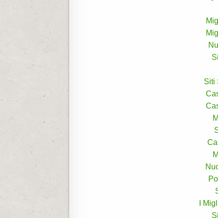
Mig
Mig
Nu
S
Sit
Ca
Ca
M
S
Ca
M
Nuo
Po
I Mig
S