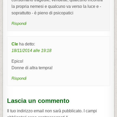
a
la propria nemesi e qualcuno va verso la luce e -
r
soprattutto - è pieno di psicopatici
t
Rispondi
i
c
o
Cle
ha detto:
l
18/11/2014 alle 19:18
i
Epico!
Donne di altra tempra!
Rispondi
Lascia un commento
Il tuo indirizzo email non sarà pubblicato.
I campi