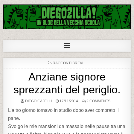
Diegozilla!
Un blog della vecchia scuola
P
RACCONTI BREVI
O
S
Anziane signore
T
E
D
sprezzanti del periglio.
I
N
DIEGO CAJELLI
17/11/2014
2 COMMENTS
L’altro giorno tornavo in studio dopo aver comprato il
pane.
Svolgo le mie mansioni da massaio nelle pause tra una