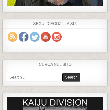
SEGUI DIEGOZILLA SU:
CERCA NEL SITO
S
e
a
r
c
h