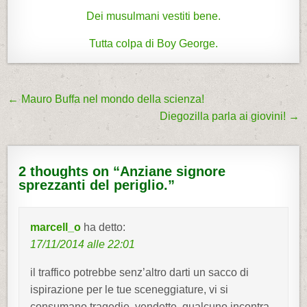
Dei musulmani vestiti bene.
Tutta colpa di Boy George.
← Mauro Buffa nel mondo della scienza!
N
Diegozilla parla ai giovini! →
a
v
i
2 thoughts on “
Anziane signore
g
sprezzanti del periglio.
”
a
z
marcell_o
ha detto:
i
17/11/2014 alle 22:01
o
il traffico potrebbe senz’altro darti un sacco di
n
ispirazione per le tue sceneggiature, vi si
e
consumano tragedie, vendette, qualcuno incontra