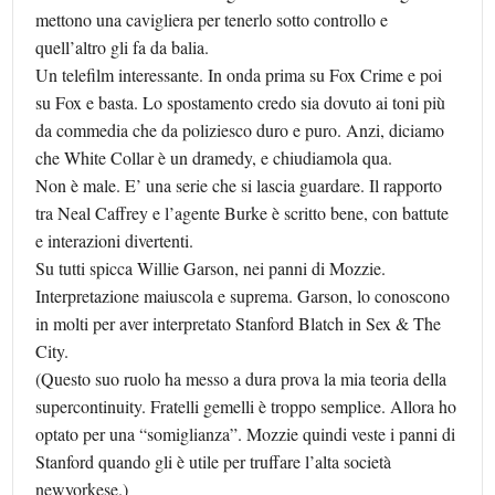
mettono una cavigliera per tenerlo sotto controllo e
quell’altro gli fa da balia.
Un telefilm interessante. In onda prima su Fox Crime e poi
su Fox e basta. Lo spostamento credo sia dovuto ai toni più
da commedia che da poliziesco duro e puro. Anzi, diciamo
che White Collar è un dramedy, e chiudiamola qua.
Non è male. E’ una serie che si lascia guardare. Il rapporto
tra Neal Caffrey e l’agente Burke è scritto bene, con battute
e interazioni divertenti.
Su tutti spicca Willie Garson, nei panni di Mozzie.
Interpretazione maiuscola e suprema. Garson, lo conoscono
in molti per aver interpretato Stanford Blatch in Sex & The
City.
(Questo suo ruolo ha messo a dura prova la mia teoria della
supercontinuity. Fratelli gemelli è troppo semplice. Allora ho
optato per una “somiglianza”. Mozzie quindi veste i panni di
Stanford quando gli è utile per truffare l’alta società
newyorkese.)