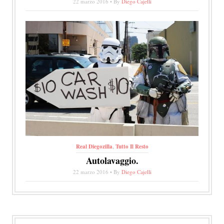
22 marzo 2016 • By
Diego Cajelli
Real Diegozilla
,
Tutto Il Resto
Autolavaggio.
22 marzo 2016 • By
Diego Cajelli