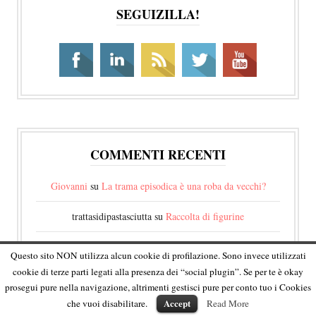
SEGUIZILLA!
COMMENTI RECENTI
Giovanni
su
La trama episodica è una roba da vecchi?
trattasidipastasciutta
su
Raccolta di figurine
Marco Bertoli
su
Ore 21, incontro con l’arte.
Questo sito NON utilizza alcun cookie di profilazione. Sono invece utilizzati
cookie di terze parti legati alla presenza dei “social plugin”. Se per te è okay
Luigi
su
La trama episodica è una roba da vecchi?
prosegui pure nella navigazione, altrimenti gestisci pure per conto tuo i Cookies
Accept
che vuoi disabilitare.
Read More
Diego Cajelli
su
La trama episodica è una roba da vecchi?