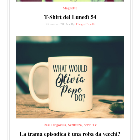
Magliette
T-Shirt del Lunedì 54
28 marzo 2016 • By
Diego Cajelli
Real Diegozilla
,
Scrittura
,
Serie TV
La trama episodica è una roba da vecchi?