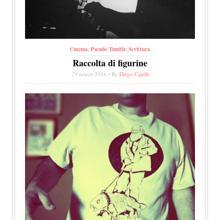
Cinema
,
Pseudo Tumblr
,
Scrittura
Raccolta di figurine
29 marzo 2016 • By
Diego Cajelli