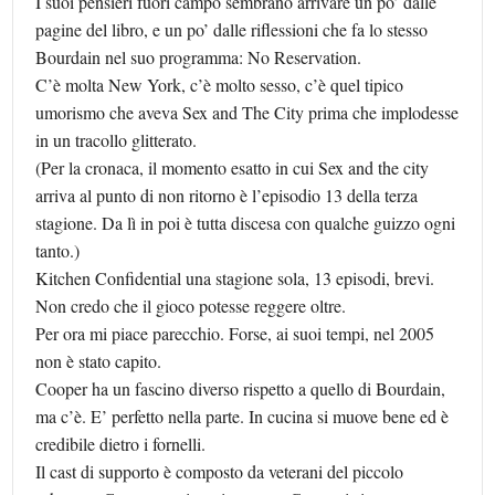
I suoi pensieri fuori campo sembrano arrivare un po’ dalle
pagine del libro, e un po’ dalle riflessioni che fa lo stesso
Bourdain nel suo programma: No Reservation.
C’è molta New York, c’è molto sesso, c’è quel tipico
umorismo che aveva Sex and The City prima che implodesse
in un tracollo glitterato.
(Per la cronaca, il momento esatto in cui Sex and the city
arriva al punto di non ritorno è l’episodio 13 della terza
stagione. Da lì in poi è tutta discesa con qualche guizzo ogni
tanto.)
Kitchen Confidential una stagione sola, 13 episodi, brevi.
Non credo che il gioco potesse reggere oltre.
Per ora mi piace parecchio. Forse, ai suoi tempi, nel 2005
non è stato capito.
Cooper ha un fascino diverso rispetto a quello di Bourdain,
ma c’è. E’ perfetto nella parte. In cucina si muove bene ed è
credibile dietro i fornelli.
Il cast di supporto è composto da veterani del piccolo