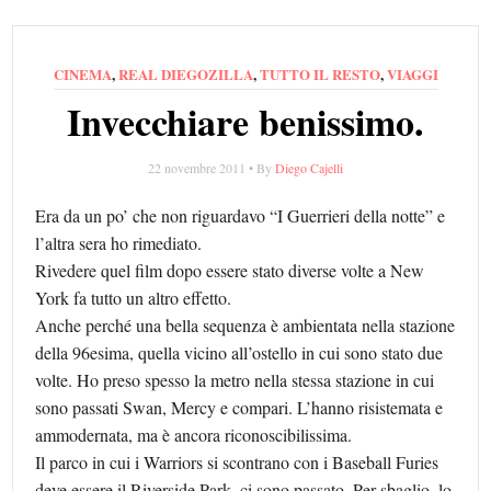
CINEMA
,
REAL DIEGOZILLA
,
TUTTO IL RESTO
,
VIAGGI
Invecchiare benissimo.
22 novembre 2011 • By
Diego Cajelli
Era da un po’ che non riguardavo “I Guerrieri della notte” e
l’altra sera ho rimediato.
Rivedere quel film dopo essere stato diverse volte a New
York fa tutto un altro effetto.
Anche perché una bella sequenza è ambientata nella stazione
della 96esima, quella vicino all’ostello in cui sono stato due
volte. Ho preso spesso la metro nella stessa stazione in cui
sono passati Swan, Mercy e compari. L’hanno risistemata e
ammodernata, ma è ancora riconoscibilissima.
Il parco in cui i Warriors si scontrano con i Baseball Furies
deve essere il Riverside Park, ci sono passato. Per sbaglio, lo