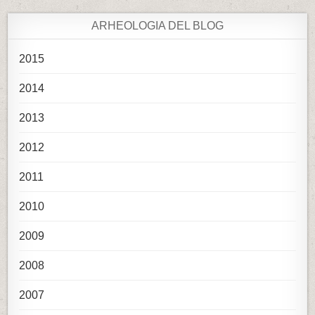
ARHEOLOGIA DEL BLOG
2015
2014
2013
2012
2011
2010
2009
2008
2007