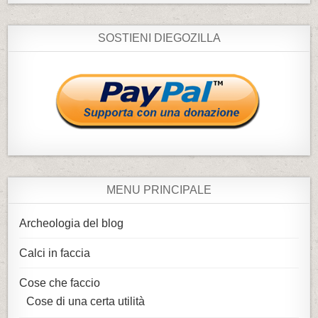
SOSTIENI DIEGOZILLA
MENU PRINCIPALE
Archeologia del blog
Calci in faccia
Cose che faccio
Cose di una certa utilità