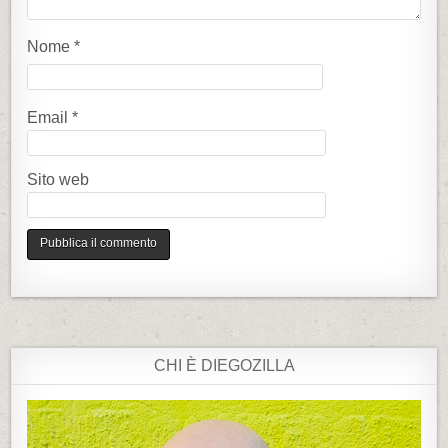
c
o
Nome
*
l
i
Email
*
Sito web
CHI È DIEGOZILLA