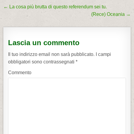
← La cosa più brutta di questo referendum sei tu.
N
(Rece) Oceania →
a
v
i
Lascia un commento
g
a
Il tuo indirizzo email non sarà pubblicato.
I campi
z
obbligatori sono contrassegnati
*
i
Commento
o
n
e
a
r
t
i