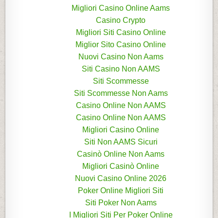
Migliori Casino Online Aams
Casino Crypto
Migliori Siti Casino Online
Miglior Sito Casino Online
Nuovi Casino Non Aams
Siti Casino Non AAMS
Siti Scommesse
Siti Scommesse Non Aams
Casino Online Non AAMS
Casino Online Non AAMS
Migliori Casino Online
Siti Non AAMS Sicuri
Casinò Online Non Aams
Migliori Casinò Online
Nuovi Casino Online 2026
Poker Online Migliori Siti
Siti Poker Non Aams
I Migliori Siti Per Poker Online