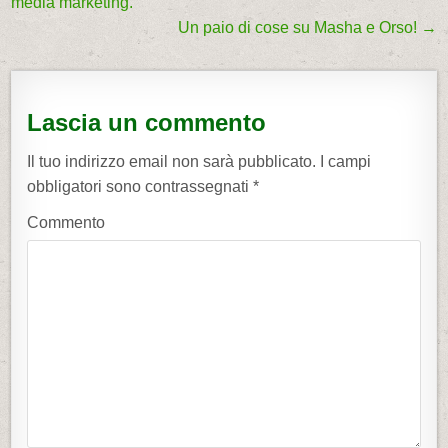
media marketing.
a
Un paio di cose su Masha e Orso! →
v
i
g
Lascia un commento
a
z
Il tuo indirizzo email non sarà pubblicato.
I campi
i
obbligatori sono contrassegnati
*
o
Commento
n
e
a
r
t
i
c
o