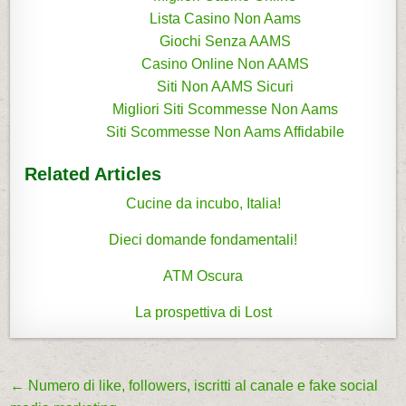
Lista Casino Non Aams
Giochi Senza AAMS
Casino Online Non AAMS
Siti Non AAMS Sicuri
Migliori Siti Scommesse Non Aams
Siti Scommesse Non Aams Affidabile
Related Articles
Cucine da incubo, Italia!
Dieci domande fondamentali!
ATM Oscura
La prospettiva di Lost
← Numero di like, followers, iscritti al canale e fake social
N