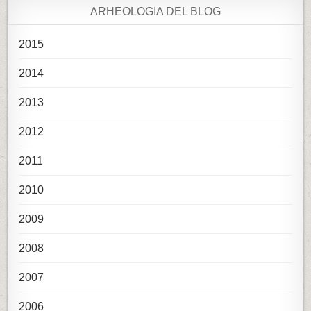
ARHEOLOGIA DEL BLOG
2015
2014
2013
2012
2011
2010
2009
2008
2007
2006