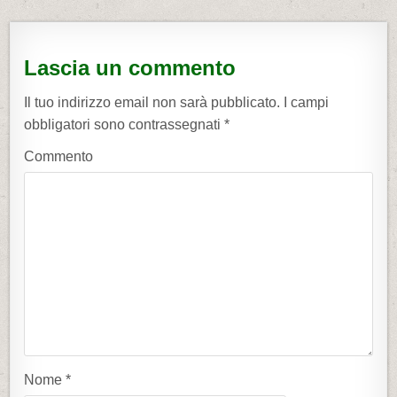
a
v
i
Lascia un commento
g
a
Il tuo indirizzo email non sarà pubblicato.
I campi
z
obbligatori sono contrassegnati
*
i
Commento
o
n
e
a
r
t
i
c
o
Nome
*