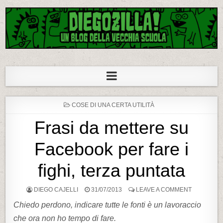
Diegozilla!
Un blog della vecchia scuola
P
COSE DI UNA CERTA UTILITÀ
O
S
Frasi da mettere su
T
E
D
Facebook per fare i
I
N
fighi, terza puntata
DIEGO CAJELLI
31/07/2013
LEAVE A COMMENT
Chiedo perdono, indicare tutte le fonti è un lavoraccio
che ora non ho tempo di fare.