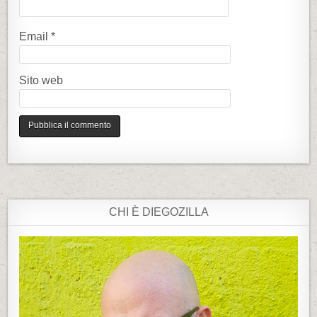
l
i
Email
*
Sito web
CHI È DIEGOZILLA