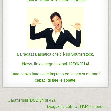
Tutta la verità sui maledetti Pioppi!
La ragazza asiatica che c’è su Shutterstock.
News, link e segnalazioni 12/09/2014!
Latte senza lattosio, e impresa edile senza muratori
capaci di fare le solette.
← Caratteristi! (DSB 34 di 42)
N
Diegozilla Lab, ULTIMA lezione. →