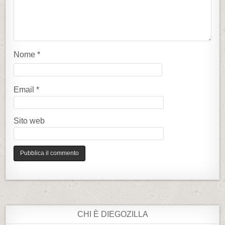
t
i
c
o
Nome
*
l
i
Email
*
Sito web
CHI È DIEGOZILLA