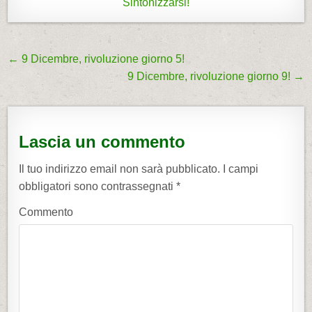
Sintonizzarsi!
← 9 Dicembre, rivoluzione giorno 5!
N
9 Dicembre, rivoluzione giorno 9! →
a
v
i
Lascia un commento
g
a
Il tuo indirizzo email non sarà pubblicato.
I campi
z
obbligatori sono contrassegnati
*
i
Commento
o
n
e
a
r