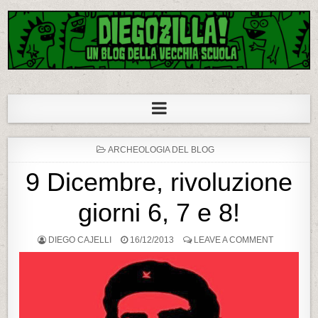
Diegozilla!
Un blog della vecchia scuola
P
ARCHEOLOGIA DEL BLOG
O
S
9 Dicembre, rivoluzione
T
E
D
giorni 6, 7 e 8!
I
N
DIEGO CAJELLI
16/12/2013
LEAVE A COMMENT