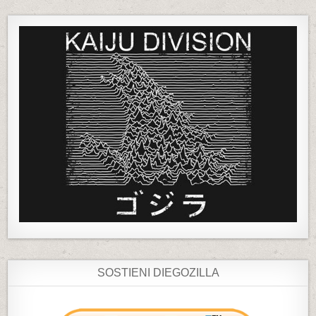
a
r
c
h
f
o
r
:
SOSTIENI DIEGOZILLA