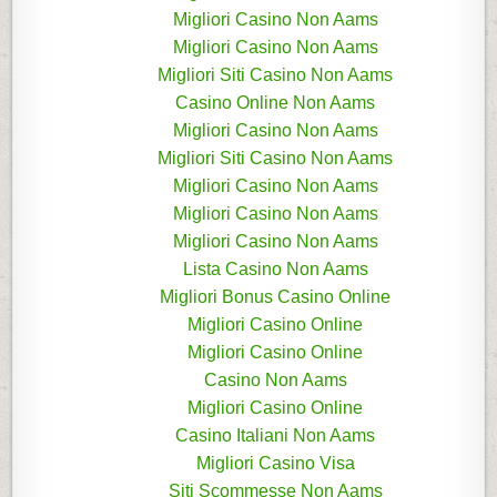
Migliori Casino Non Aams
Migliori Casino Non Aams
Migliori Siti Casino Non Aams
Casino Online Non Aams
Migliori Casino Non Aams
Migliori Siti Casino Non Aams
Migliori Casino Non Aams
Migliori Casino Non Aams
Migliori Casino Non Aams
Lista Casino Non Aams
Migliori Bonus Casino Online
Migliori Casino Online
Migliori Casino Online
Casino Non Aams
Migliori Casino Online
Casino Italiani Non Aams
Migliori Casino Visa
Siti Scommesse Non Aams