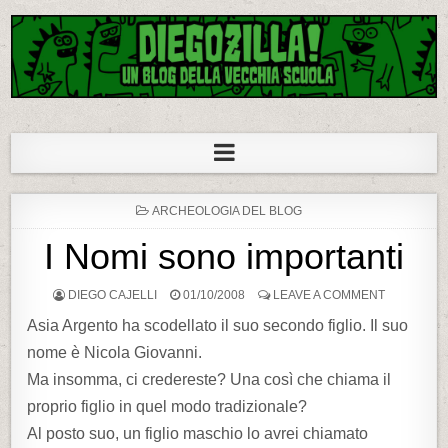
Diegozilla!
Un blog della vecchia scuola
P
ARCHEOLOGIA DEL BLOG
O
S
I Nomi sono importanti
T
E
D
DIEGO CAJELLI
I
01/10/2008
LEAVE A COMMENT
N
Asia Argento ha scodellato il suo secondo figlio. Il suo
nome è Nicola Giovanni.
Ma insomma, ci credereste? Una così che chiama il
proprio figlio in quel modo tradizionale?
Al posto suo, un figlio maschio lo avrei chiamato