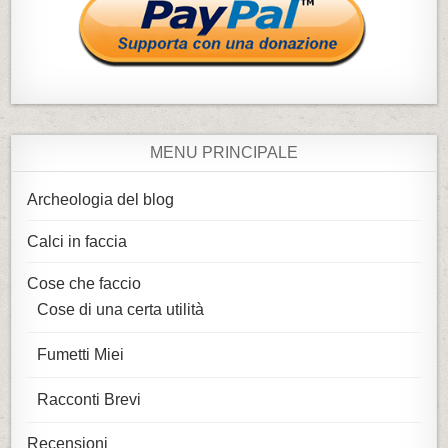
MENU PRINCIPALE
Archeologia del blog
Calci in faccia
Cose che faccio
Cose di una certa utilità
Fumetti Miei
Racconti Brevi
Recensioni