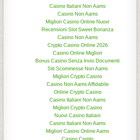
Casino Italiani Non Aams
Casino Non Aams
Migliori Casino Online Nuovi
Recensioni Slot Sweet Bonanza
Casino Non Aams
Crypto Casino Online 2026
Casino Online Migliori
Bonus Casino Senza Invio Documenti
Siti Scommesse Non Aams
Migliori Crypto Casino
Casino Non Aams Affidabile
Online Crypto Casino
Casino Italiani Non Aams
Migliori Crypto Casino
Nuovi Casino Italiani
Casino Italiani Non Aams
Migliori Casino Online Aams
Casino Crypto