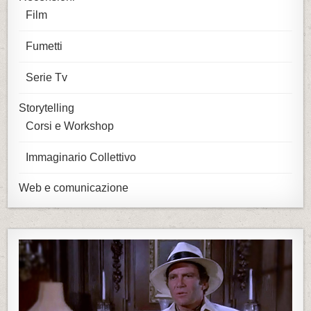
Film
Fumetti
Serie Tv
Storytelling
Corsi e Workshop
Immaginario Collettivo
Web e comunicazione