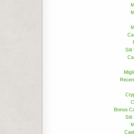
M
M
M
Ca
Sit
Ca
Migl
Recen
Cry
C
Bonus Ca
Sit
M
Casi