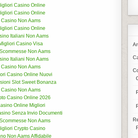
igliori Casino Online
igliori Casino Online
Casino Non Aams
igliori Casino Online
sino Italiani Non Aams
Migliori Casino Visa
Ar
i Scommesse Non Aams
Ca
sino Italiani Non Aams
Casino Non Aams
Co
iori Casino Online Nuovi
C
sioni Slot Sweet Bonanza
Casino Non Aams
pto Casino Online 2026
asino Online Migliori
sino Senza Invio Documenti
Re
i Scommesse Non Aams
igliori Crypto Casino
no Non Aams Affidabile