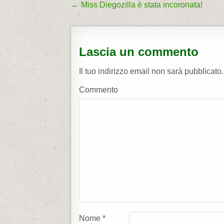
← Miss Diegozilla è stata incoronata!
N
a
v
Lascia un commento
i
g
Il tuo indirizzo email non sarà pubblicato.
a
Commento
z
i
o
n
e
a
r
t
i
Nome
*
c