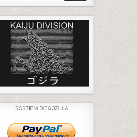
SOSTIENI DIEGOZILLA