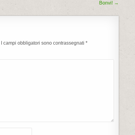
Bonvi! →
I campi obbligatori sono contrassegnati
*