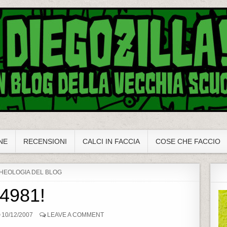
NE
RECENSIONI
CALCI IN FACCIA
COSE CHE FACCIO
HEOLOGIA DEL BLOG
4981!
10/12/2007
LEAVE A COMMENT