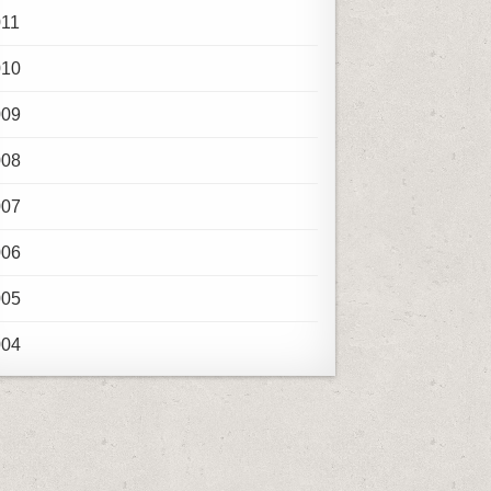
011
010
009
008
007
006
005
004